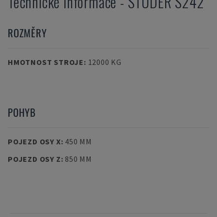
Technické informace
-
STUDER
S242
ROZMĚRY
HMOTNOST STROJE
:
12000 KG
POHYB
POJEZD OSY X
:
450 MM
POJEZD OSY Z
:
850 MM