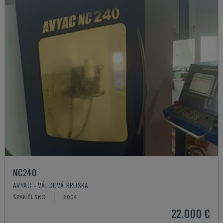
NC240
AVYAC - VÁLCOVÁ BRUSKA
ŠPANĚLSKO
2004
22.000 €