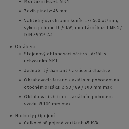
Montážní kužel: MK4
Zdvih pinoly: 45 mm
Volitelný synchronní koník: 1-7 500 ot/min;
výkon pohonu 10,5 kW; montážní kužel MK4 /
DIN 55026 A4
Obrábění
Stojanový obtahovací nástroj, držák s
uchycením MK1
Jednobřitý diamant / zkrácená dlaždice
Obtahovací vřeteno s axiálním pohonem na
otočném držáku: Ø 58 / 89 / 100 mm max.
Obtahovací vřeteno s axiálním pohonem
vzadu: Ø 100 mm max.
Hodnoty připojení
Celkové připojené zatížení: 45 kVA