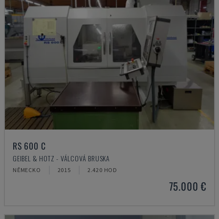
RS 600 C
GEIBEL & HOTZ - VÁLCOVÁ BRUSKA
NĚMECKO
2015
2.420 HOD
75.000 €