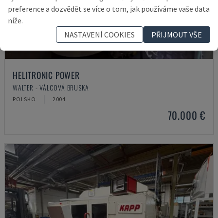
preference a dozvědět se více o tom, jak používáme vaše data
níže.
NASTAVENÍ COOKIES
PŘIJMOUT VŠE
HELITRONIC POWER
WALTER - VÁLCOVÁ BRUSKA
POLSKO
2004
70.000 €