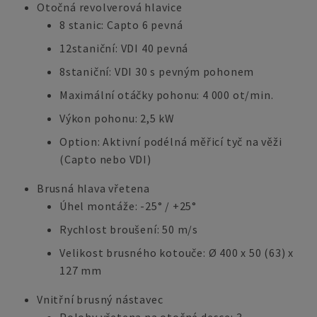
Otočná revolverová hlavice
8 stanic: Capto 6 pevná
12staniční: VDI 40 pevná
8staniční: VDI 30 s pevným pohonem
Maximální otáčky pohonu: 4 000 ot/min.
Výkon pohonu: 2,5 kW
Option: Aktivní podélná měřicí tyč na věži
(Capto nebo VDI)
Brusná hlava vřetena
Úhel montáže: -25° / +25°
Rychlost broušení: 50 m/s
Velikost brusného kotouče: Ø 400 x 50 (63) x
127 mm
Vnitřní brusný nástavec