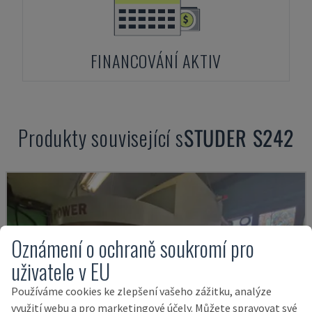
FINANCOVÁNÍ AKTIV
Produkty související s
STUDER
S242
Oznámení o ochraně soukromí pro
uživatele v EU
Používáme cookies ke zlepšení vašeho zážitku, analýze
využití webu a pro marketingové účely. Můžete spravovat své