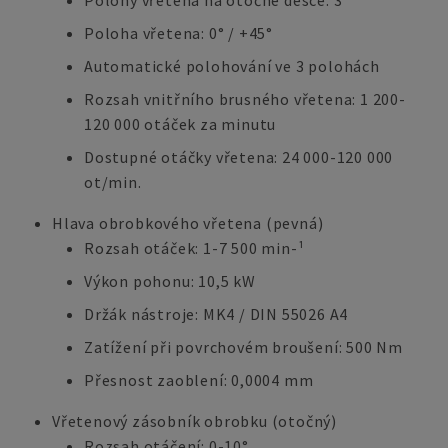
Polohy vřetena na otočné desce: 3
Poloha vřetena: 0° / +45°
Automatické polohování ve 3 polohách
Rozsah vnitřního brusného vřetena: 1 200-
120 000 otáček za minutu
Dostupné otáčky vřetena: 24 000-120 000
ot/min.
Hlava obrobkového vřetena (pevná)
Rozsah otáček: 1-7 500 min-¹
Výkon pohonu: 10,5 kW
Držák nástroje: MK4 / DIN 55026 A4
Zatížení při povrchovém broušení: 500 Nm
Přesnost zaoblení: 0,0004 mm
Vřetenový zásobník obrobku (otočný)
Rozsah otáčení: 0-10°