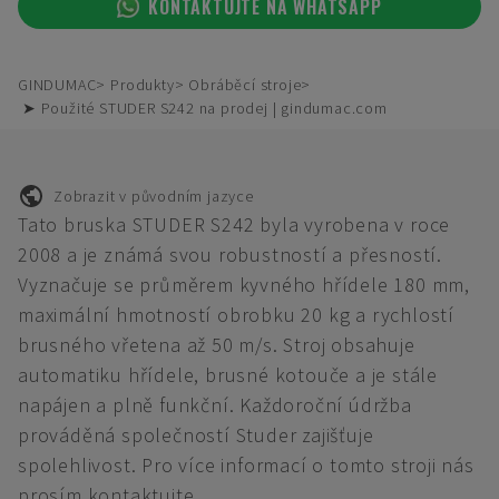
KONTAKTUJTE NA WHATSAPP
GINDUMAC
Produkty
Obráběcí stroje
➤ Použité STUDER S242 na prodej | gindumac.com
Zobrazit v původním jazyce
Tato bruska STUDER S242 byla vyrobena v roce
2008 a je známá svou robustností a přesností.
Vyznačuje se průměrem kyvného hřídele 180 mm,
maximální hmotností obrobku 20 kg a rychlostí
brusného vřetena až 50 m/s. Stroj obsahuje
automatiku hřídele, brusné kotouče a je stále
napájen a plně funkční. Každoroční údržba
prováděná společností Studer zajišťuje
spolehlivost. Pro více informací o tomto stroji nás
prosím kontaktujte.