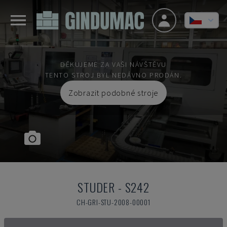
DĚKUJEME ZA VAŠI NÁVŠTĚVU
TENTO STROJ BYL NEDÁVNO PRODÁN.
Zobrazit podobné stroje
STUDER
-
S242
CH-GRI-STU-2008-00001