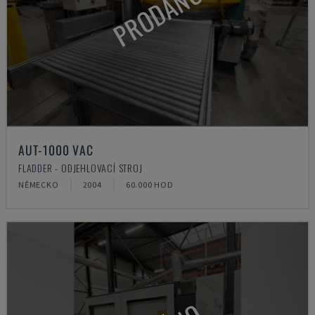
PRODÁNO
AUT-1000 VAC
FLADDER - ODJEHLOVACÍ STROJ
NĚMECKO
2004
60.000 HOD