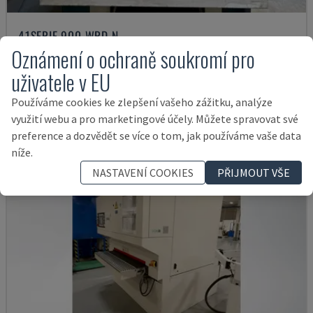
41SERIE 900 WRD N
Oznámení o ochraně soukromí pro
TIMESAVERS - ODJEHLOVACÍ STROJ
ESTONSKO
2006
uživatele v EU
17.000 €
Používáme cookies ke zlepšení vašeho zážitku, analýze
využití webu a pro marketingové účely. Můžete spravovat své
preference a dozvědět se více o tom, jak používáme vaše data
níže.
NASTAVENÍ COOKIES
PŘIJMOUT VŠE