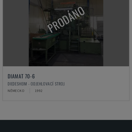
PRODÁNO
DIAMAT 70-6
DIEDESHEIM - ODJEHLOVACÍ STROJ
NĚMECKO
1992