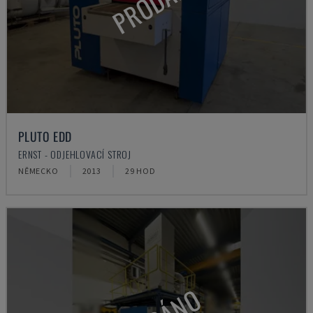
PRODÁNO
PLUTO EDD
ERNST - ODJEHLOVACÍ STROJ
NĚMECKO
2013
29 HOD