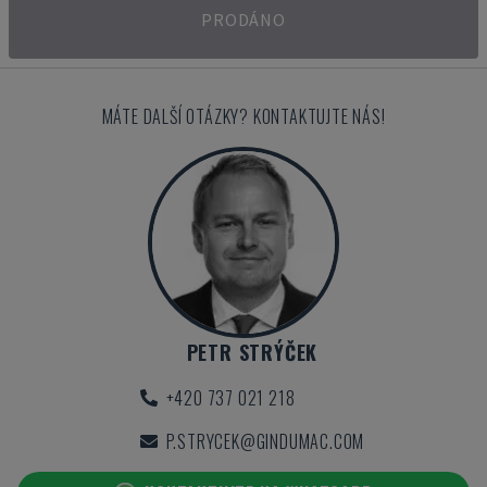
PRODÁNO
MÁTE DALŠÍ OTÁZKY? KONTAKTUJTE NÁS!
PETR STRÝČEK
+420 737 021 218
P.STRYCEK@GINDUMAC.COM