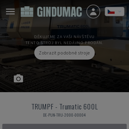
DĚKUJEME ZA VAŠI NÁVŠTĚVU
TENTO STROJ BYL NEDÁVNO PRODÁN.
Zobrazit podobné stroje
TRUMPF
-
Trumatic 600L
DE-PUN-TRU-2000-00004