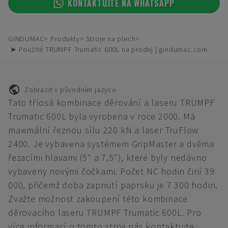
KONTAKTUJTE NA WHATSAPP
GINDUMAC
Produkty
Stroje na plech
➤ Použité TRUMPF Trumatic 600L na prodej | gindumac.com
Zobrazit v původním jazyce
Tato tříosá kombinace děrování a laseru TRUMPF
Trumatic 600L byla vyrobena v roce 2000. Má
maximální řeznou sílu 220 kN a laser TruFlow
2400. Je vybavena systémem GripMaster a dvěma
řezacími hlavami (5" a 7,5"), které byly nedávno
vybaveny novými čočkami. Počet NC hodin činí 39
000, přičemž doba zapnutí paprsku je 7 300 hodin.
Zvažte možnost zakoupení této kombinace
děrovacího laseru TRUMPF Trumatic 600L. Pro
více informací o tomto stroji nás kontaktujte.