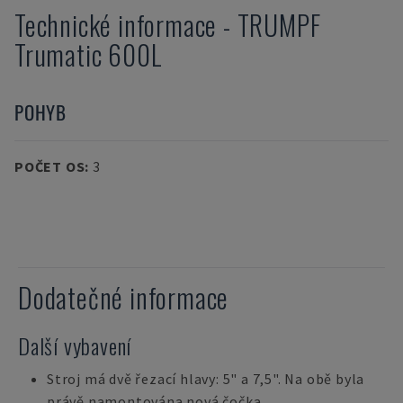
Technické informace
-
TRUMPF
Trumatic 600L
POHYB
POČET OS
:
3
Dodatečné informace
Další vybavení
Stroj má dvě řezací hlavy: 5" a 7,5". Na obě byla
právě namontována nová čočka.