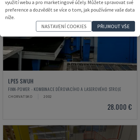
využití webu a pro marketingové účely. Můžete spravovat své
preference a dozvědět se více o tom, jak používáme vaše data
níže.
NASTAVENÍ COOKIES
PŘIJMOUT VŠE
LPE5 SWUH
FINN-POWER - KOMBINACE DĚROVACÍHO A LASEROVÉHO STROJE
CHORVATSKO
2002
28.000 €