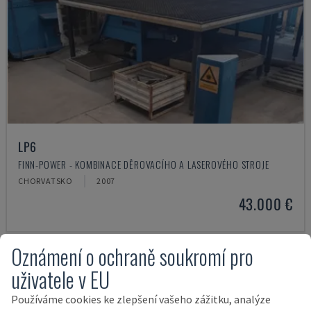
LP6
FINN-POWER - KOMBINACE DĚROVACÍHO A LASEROVÉHO STROJE
CHORVATSKO
2007
43.000 €
Oznámení o ochraně soukromí pro
uživatele v EU
Používáme cookies ke zlepšení vašeho zážitku, analýze