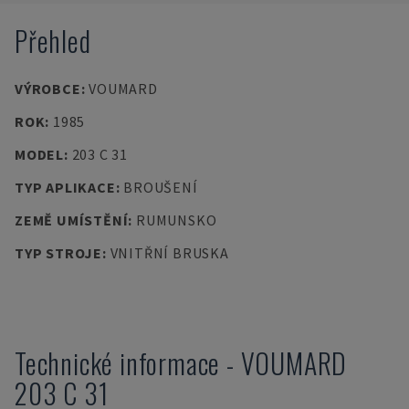
Přehled
VÝROBCE
:
VOUMARD
ROK
:
1985
MODEL
:
203 C 31
TYP APLIKACE
:
BROUŠENÍ
ZEMĚ UMÍSTĚNÍ
:
RUMUNSKO
TYP STROJE
:
VNITŘNÍ BRUSKA
Technické informace
-
VOUMARD
203 C 31