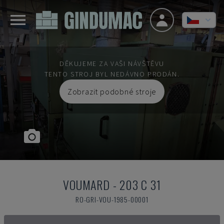
DĚKUJEME ZA VAŠI NÁVŠTĚVU
TENTO STROJ BYL NEDÁVNO PRODÁN.
Zobrazit podobné stroje
VOUMARD
-
203 C 31
RO-GRI-VOU-1985-00001