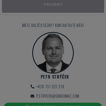
PRODÁNO
MÁTE DALŠÍ OTÁZKY? KONTAKTUJTE NÁS!
PETR STRÝČEK
+420 737 021 218
P.STRYCEK@GINDUMAC.COM