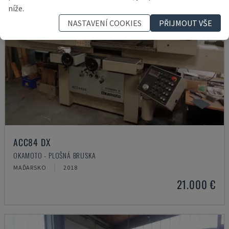
níže.
NASTAVENÍ COOKIES
PŘIJMOUT VŠE
ACC84 DX
OKAMOTO - PLOŠNÁ BRUSKA
MAĎARSKO
2018
21.000 €