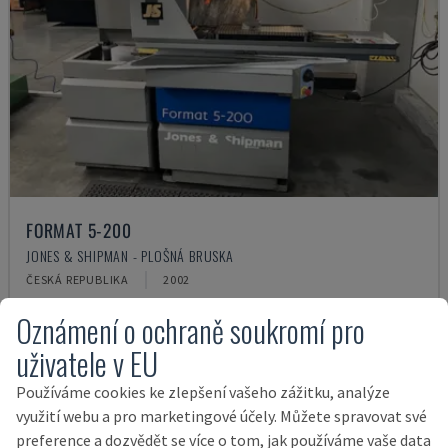
FORMAT 5-200
JONES & SHIPMAN - PLOŠNÁ BRUSKA
ČESKÁ REPUBLIKA
2002
30.000 €
Oznámení o ochraně soukromí pro
uživatele v EU
Používáme cookies ke zlepšení vašeho zážitku, analýze
využití webu a pro marketingové účely. Můžete spravovat své
preference a dozvědět se více o tom, jak používáme vaše data