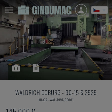
WALDRICH COBURG
-
30-15 S 2525
KR-GRI-WAL-1991-00001
145.000 €