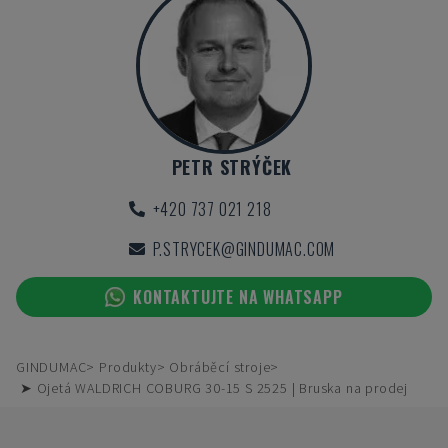
PETR STRÝČEK
+420 737 021 218
P.STRYCEK@GINDUMAC.COM
KONTAKTUJTE NA WHATSAPP
GINDUMAC
Produkty
Obráběcí stroje
➤ Ojetá WALDRICH COBURG 30-15 S 2525 | Bruska na prodej