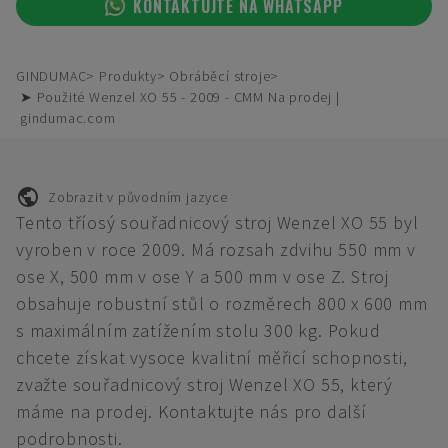
KONTAKTUJTE NA WHATSAPP
GINDUMAC
Produkty
Obráběcí stroje
➤ Použité Wenzel XO 55 - 2009 - CMM Na prodej |
gindumac.com
Zobrazit v původním jazyce
Tento tříosý souřadnicový stroj Wenzel XO 55 byl
vyroben v roce 2009. Má rozsah zdvihu 550 mm v
ose X, 500 mm v ose Y a 500 mm v ose Z. Stroj
obsahuje robustní stůl o rozměrech 800 x 600 mm
s maximálním zatížením stolu 300 kg. Pokud
chcete získat vysoce kvalitní měřicí schopnosti,
zvažte souřadnicový stroj Wenzel XO 55, který
máme na prodej. Kontaktujte nás pro další
podrobnosti.