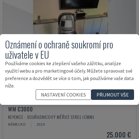
Oznámení o ochraně soukromí pro
uživatele v EU
Používáme cookies ke zlepšení vašeho zážitku, analýze
využití webu a pro marketingové účely. Můžete spravovat své
preference a dozvědět se více o tom, jak používáme vaše data
níže.
NASTAVENÍ COOKIES
PŘIJMOUT VŠE
WM C3000
KEYENCE - SOUŘADNICOVÝ MĚŘICÍ STROJ (CMM)
NĚMECKO
2020
25.000 €