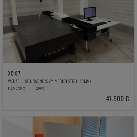
XO 87
WENZEL - SOUŘADNICOVÝ MĚŘICÍ STROJ (CMM)
NĚMECKO
2009
47.500 €