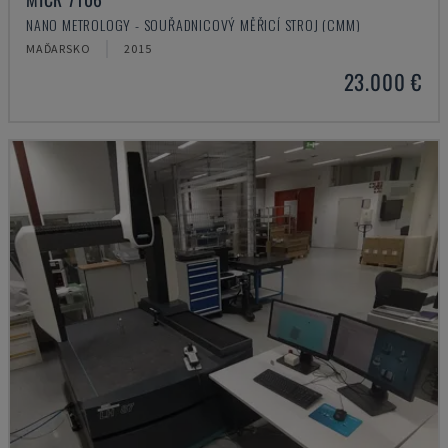
NANO METROLOGY - SOUŘADNICOVÝ MĚŘICÍ STROJ (CMM)
MAĎARSKO
2015
23.000 €