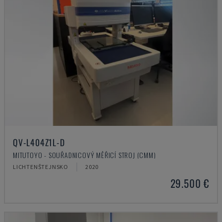
QV-L404Z1L-D
MITUTOYO - SOUŘADNICOVÝ MĚŘICÍ STROJ (CMM)
LICHTENŠTEJNSKO
2020
29.500 €