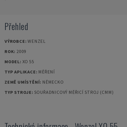
Přehled
VÝROBCE
:
WENZEL
ROK
:
2009
MODEL
:
XO 55
TYP APLIKACE
:
MĚŘENÍ
ZEMĚ UMÍSTĚNÍ
:
NĚMECKO
TYP STROJE
:
SOUŘADNICOVÝ MĚŘICÍ STROJ (CMM)
Technické informace
-
Wenzel
XO 55