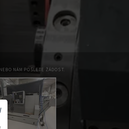
EBO NÁM POŠLETE ŽÁDOST.
v
u