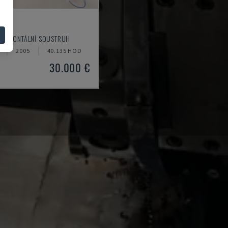
0
ORIZONTÁLNÍ SOUSTRUH
2005
40.135 HOD
30.000 €