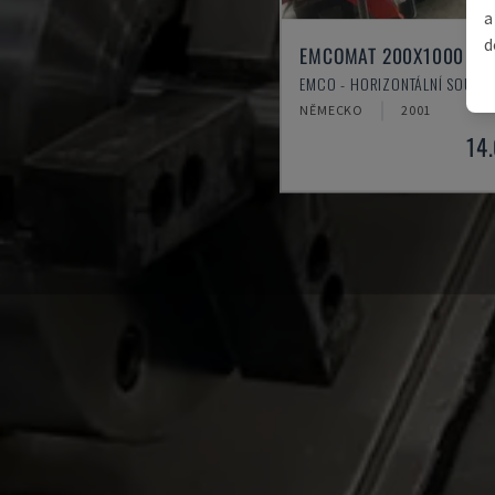
a
d
EMCOMAT 200X1000
EMCO - HORIZONTÁLNÍ SOUST
NĚMECKO
2001
14