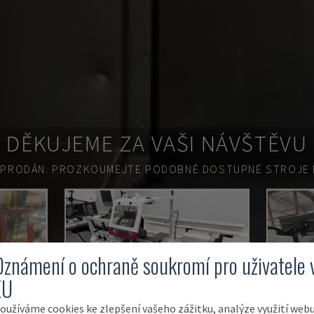
DĚKUJEME ZA VAŠI NÁVŠTĚVU
 PRODÁN.
PROZKOUMEJTE PODOBNÉ DOSTUPNÉ STROJE N
Oznámení o ochraně soukromí pro uživatele 
EU
oužíváme cookies ke zlepšení vašeho zážitku, analýze využití web