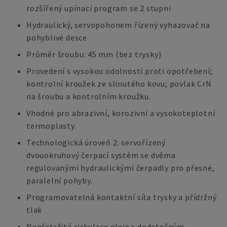
rozšířený upínací program se 2 stupni
Hydraulický, servopohonem řízený vyhazovač na
pohyblivé desce
Průměr šroubu: 45 mm (bez trysky)
Provedení s vysokou odolností proti opotřebení;
kontrolní kroužek ze slinutého kovu; povlak CrN
na šroubu a kontrolním kroužku.
Vhodné pro abrazivní, korozivní a vysokoteplotní
termoplasty.
Technologická úroveň 2: servořízený
dvouokruhový čerpací systém se dvěma
regulovanými hydraulickými čerpadly pro přesné,
paralelní pohyby.
Programovatelná kontaktní síla trysky a přídržný
tlak
Nepřetržitá cirkulace oleje s dodatečným