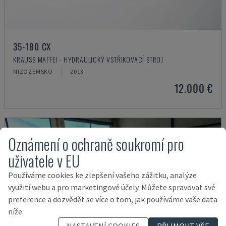
35-180 CX
KRAUSS MAFFEI - HYDRAULICKÝ VSTŘIKOVACÍ STROJ
NIZOZEMSKO
2013
12.000 €
Oznámení o ochraně soukromí pro
uživatele v EU
Používáme cookies ke zlepšení vašeho zážitku, analýze
využití webu a pro marketingové účely. Můžete spravovat své
preference a dozvědět se více o tom, jak používáme vaše data
níže.
NASTAVENÍ COOKIES
PŘIJMOUT VŠE