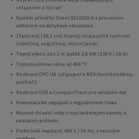
chlazením a filtrací
Systém přímého řízení SELOGICA s procesním
editorem na dotykové obrazovce
15palcový (38,1 cm) displej; vícejazyčné rozhraní
(němčina, angličtina, místní jazyk)
Topný výkon zón 1-6: každá 3,6 kW (230 V / 16 A)
Teplota ohřevu válce až 450 °C
Rozhraní OPC UA (připojení k MES/hostitelskému
počítači)
Rozhraní USB a CompactFlash pro ukládání dat
Pneumatické napájení s regulátorem tlaku
Rozvod chladicí vody s nastavitelnými okruhy a
ukazateli průtoku
Elektrické napájení: 400 V / 50 Hz, s nulovým
vodičem