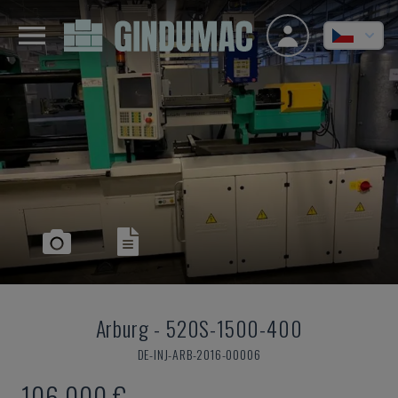
Arburg
-
520S-1500-400
DE-INJ-ARB-2016-00006
106.000 €