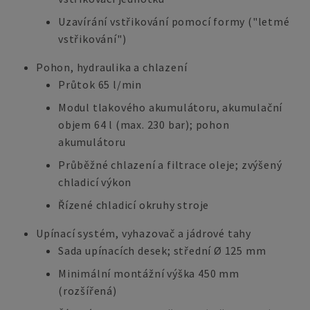
Uzavírání vstřikování pomocí formy ("letmé
vstřikování")
Pohon, hydraulika a chlazení
Průtok 65 l/min
Modul tlakového akumulátoru, akumulační
objem 64 l (max. 230 bar); pohon
akumulátoru
Průběžné chlazení a filtrace oleje; zvýšený
chladicí výkon
Řízené chladicí okruhy stroje
Upínací systém, vyhazovač a jádrové tahy
Sada upínacích desek; střední Ø 125 mm
Minimální montážní výška 450 mm
(rozšířená)