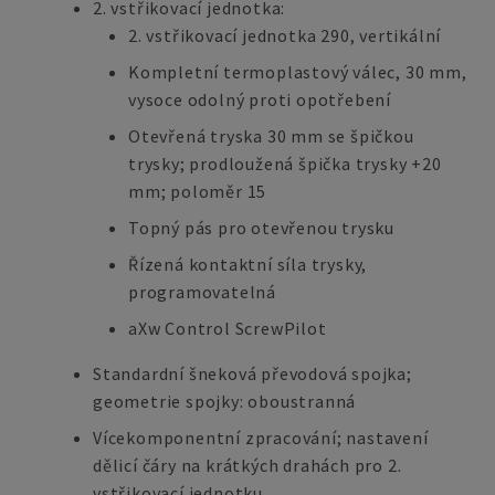
2. vstřikovací jednotka:
2. vstřikovací jednotka 290, vertikální
Kompletní termoplastový válec, 30 mm,
vysoce odolný proti opotřebení
Otevřená tryska 30 mm se špičkou
trysky; prodloužená špička trysky +20
mm; poloměr 15
Topný pás pro otevřenou trysku
Řízená kontaktní síla trysky,
programovatelná
aXw Control ScrewPilot
Standardní šneková převodová spojka;
geometrie spojky: oboustranná
Vícekomponentní zpracování; nastavení
dělicí čáry na krátkých drahách pro 2.
vstřikovací jednotku