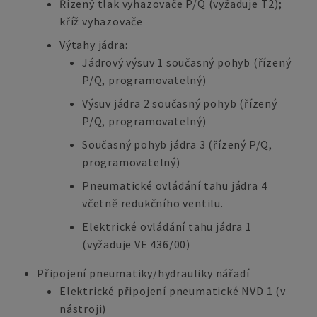
Řízený tlak vyhazovače P/Q (vyžaduje T2);
kříž vyhazovače
Výtahy jádra:
Jádrový výsuv 1 současný pohyb (řízený
P/Q, programovatelný)
Výsuv jádra 2 současný pohyb (řízený
P/Q, programovatelný)
Současný pohyb jádra 3 (řízený P/Q,
programovatelný)
Pneumatické ovládání tahu jádra 4
včetně redukčního ventilu.
Elektrické ovládání tahu jádra 1
(vyžaduje VE 436/00)
Připojení pneumatiky/hydrauliky nářadí
Elektrické připojení pneumatické NVD 1 (v
nástroji)