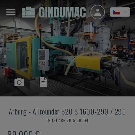
Arburg
-
Allrounder 520 S 1600-290 / 290
DE-INJ-ARB-2015-00004
89.000 €