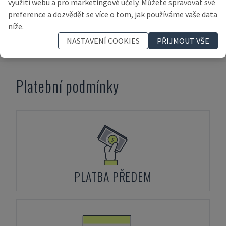
využití webu a pro marketingové účely. Můžete spravovat své
PRODEJE
preference a dozvědět se více o tom, jak používáme vaše data
níže.
PŘEDLOŽIT
NASTAVENÍ COOKIES
PŘIJMOUT VŠE
Platební podmínky
PLATBA PŘEDEM