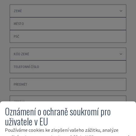
Oznámení o ochraně soukromí pro
uživatele v EU
Klepnutím zde přijměte naše
ZÁSADY OCHRANY
Používáme cookies ke zlepšení vašeho zážitku, analýze
OSOBNÍCH ÚDAJŮ
,
PODMÍNKY NÁKUPU
a
PODMÍNKY