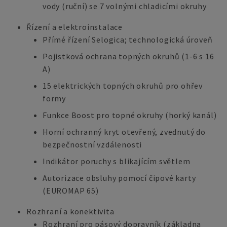
vody (ruční) se 7 volnými chladicími okruhy
Řízení a elektroinstalace
Přímé řízení Selogica; technologická úroveň
Pojistková ochrana topných okruhů (1-6 s 16
A)
15 elektrických topných okruhů pro ohřev
formy
Funkce Boost pro topné okruhy (horký kanál)
Horní ochranný kryt otevřený, zvednutý do
bezpečnostní vzdálenosti
Indikátor poruchy s blikajícím světlem
Autorizace obsluhy pomocí čipové karty
(EUROMAP 65)
Rozhraní a konektivita
Rozhraní pro pásový dopravník (základna