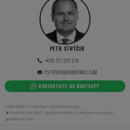
PETR STRÝČEK
+420 737 021 218
P.STRYCEK@GINDUMAC.COM
KONTAKTUJTE NA WHATSAPP
GINDUMAC
Produkty
Obráběcí stroje
➤ Použité AXA DBZ - dvojité obráběcí centrum na prodej |
gindumac.com