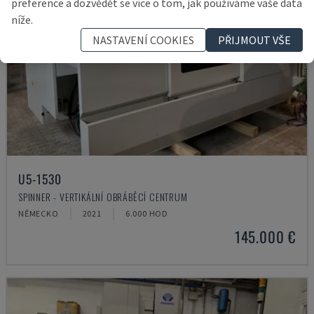
preference a dozvědět se více o tom, jak používáme vaše data
níže.
NASTAVENÍ COOKIES
PŘIJMOUT VŠE
U5-1530
SPINNER - VERTIKÁLNÍ OBRÁBĚCÍ CENTRUM
NĚMECKO
2021
6.000 HOD
145.000 €