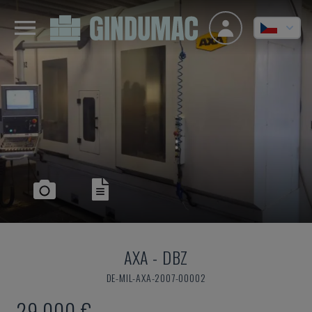
AXA
-
DBZ
DE-MIL-AXA-2007-00002
29.000 €