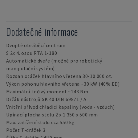
Dodatečné informace
Dvojité obráběcí centrum
S 2x 4. osou RTA 1-180
Automatické dveře (možné pro robotický
manipulační systém)
Rozsah otáček hlavního vřetena 30-10 000 ot.
Výkon pohonu hlavního vřetena ~30 kW (40% ED)
Maximální točivý moment ~143 Nm
Držák nástrojů SK 40 DIN 69871 / A
Vnitřní přívod chladicí kapaliny (voda - vzduch)
Upínací plocha stolu 2 x 1 350 x 500 mm
Max. zatížení stolu cca 550 kg
Počet T-drážek 3
Šířka T-drážky 14H9 mm