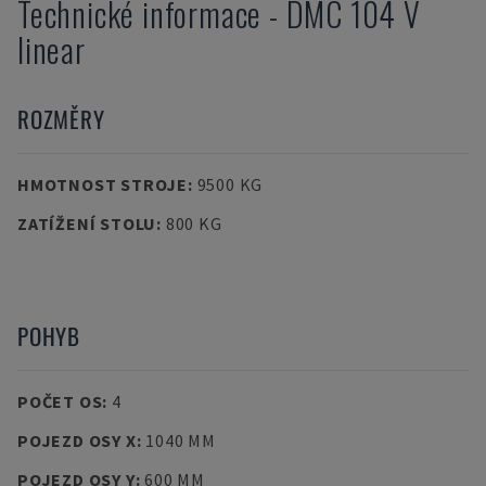
Technické informace
-
DMC
104 V
linear
ROZMĚRY
HMOTNOST STROJE
:
9500 KG
ZATÍŽENÍ STOLU
:
800 KG
POHYB
POČET OS
:
4
POJEZD OSY X
:
1040 MM
POJEZD OSY Y
:
600 MM