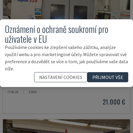
Oznámení o ochraně soukromí pro
uživatele v EU
Používáme cookies ke zlepšení vašeho zážitku, analýze
využití webu a pro marketingové účely. Můžete spravovat své
preference a dozvědět se více o tom, jak používáme vaše data
níže.
MYNX 550
NASTAVENÍ COOKIES
PŘIJMOUT VŠE
DAEWOO - VERTIKÁLNÍ OBRÁBĚCÍ CENTRUM
ITÁLIE
2003
21.000 €