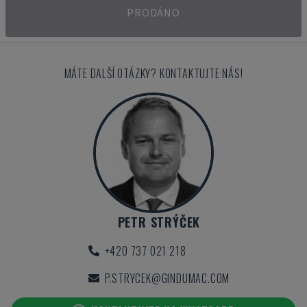
PRODÁNO
MÁTE DALŠÍ OTÁZKY? KONTAKTUJTE NÁS!
PETR STRÝČEK
+420 737 021 218
P.STRYCEK@GINDUMAC.COM