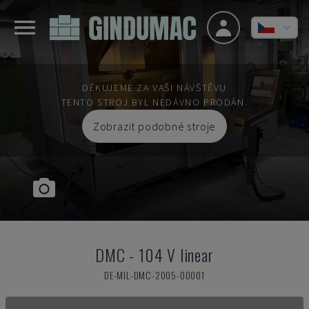
DĚKUJEME ZA VAŠI NÁVŠTĚVU
TENTO STROJ BYL NEDÁVNO PRODÁN.
Zobrazit podobné stroje
DMC
-
104 V linear
DE-MIL-DMC-2005-00001