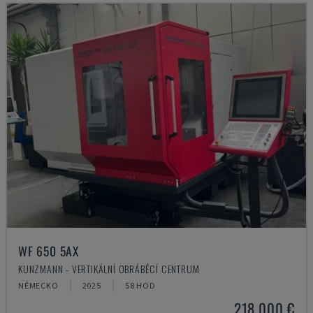
WF 650 5AX
KUNZMANN - VERTIKÁLNÍ OBRÁBĚCÍ CENTRUM
NĚMECKO
2025
58 HOD
218.000 €