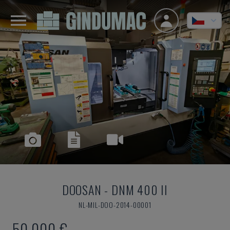
DOOSAN
-
DNM 400 II
NL-MIL-DOO-2014-00001
50.000 €