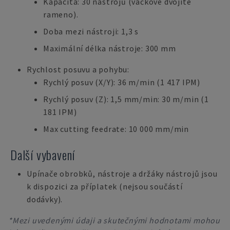
Kapacita: 30 nástrojů (vačkové dvojité
rameno).
Doba mezi nástroji: 1,3 s
Maximální délka nástroje: 300 mm
Rychlost posuvu a pohybu:
Rychlý posuv (X/Y): 36 m/min (1 417 IPM)
Rychlý posuv (Z): 1,5 mm/min: 30 m/min (1
181 IPM)
Max cutting feedrate: 10 000 mm/min
Další vybavení
Upínače obrobků, nástroje a držáky nástrojů jsou
k dispozici za příplatek (nejsou součástí
dodávky).
*Mezi uvedenými údaji a skutečnými hodnotami mohou