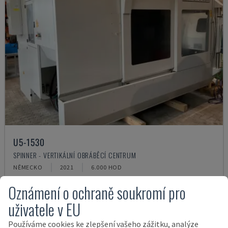
U5-1530
SPINNER - VERTIKÁLNÍ OBRÁBĚCÍ CENTRUM
NĚMECKO
2021
6.000 HOD
145.000 €
Oznámení o ochraně soukromí pro
uživatele v EU
Používáme cookies ke zlepšení vašeho zážitku, analýze