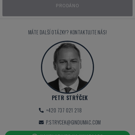
PRODÁNO
MÁTE DALŠÍ OTÁZKY? KONTAKTUJTE NÁS!
PETR STRÝČEK
+420 737 021 218
P.STRYCEK@GINDUMAC.COM