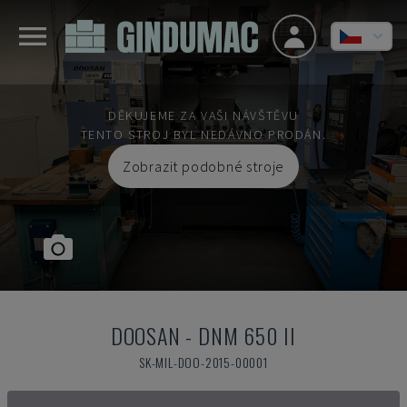
DĚKUJEME ZA VAŠI NÁVŠTĚVU
TENTO STROJ BYL NEDÁVNO PRODÁN.
Zobrazit podobné stroje
DOOSAN
-
DNM 650 II
SK-MIL-DOO-2015-00001