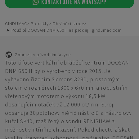
KONTAKTUJTE NA WHATSAPP
GINDUMAC
Produkty
Obráběcí stroje
➤ Použité DOOSAN DNM 650 II na prodej | gindumac.com
Zobrazit v původním jazyce
Toto tříosé vertikální obráběcí centrum DOOSAN
DNM 650 II bylo vyrobeno v roce 2015. Je
vybaveno řízením Siemens 828D, prostorným
stolem o rozměrech 1300 x 670 mm a robustním
vřetenovým motorem o výkonu 18,5 kW
dosahujícím otáček až 12 000 ot/min. Stroj
obsahuje 30polohový měnič nástrojů a nástrojový
kužel SK40, rozšířený o sondu RENISHAW a
možnost vnitřního chlazení. Pokud chcete získat
kvalitní frézovací schopnosti, zvažte stroj DOOSAN