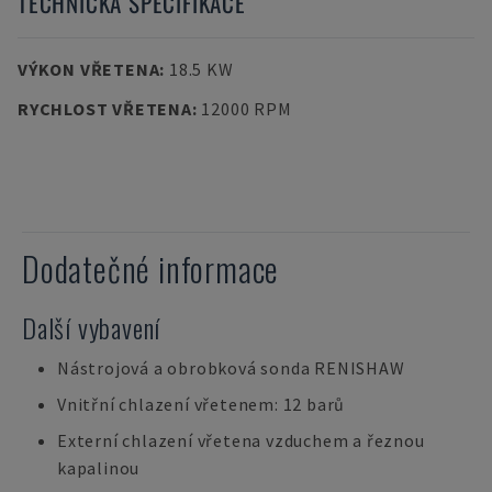
TECHNICKÁ SPECIFIKACE
VÝKON VŘETENA
:
18.5 KW
RYCHLOST VŘETENA
:
12000 RPM
Dodatečné informace
Další vybavení
Nástrojová a obrobková sonda RENISHAW
Vnitřní chlazení vřetenem: 12 barů
Externí chlazení vřetena vzduchem a řeznou
kapalinou