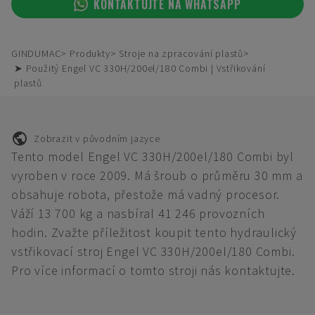
KONTAKTUJTE NA WHATSAPP
GINDUMAC
Produkty
Stroje na zpracování plastů
➤ Použitý Engel VC 330H/200el/180 Combi | Vstřikování
plastů
Zobrazit v původním jazyce
Tento model Engel VC 330H/200el/180 Combi byl
vyroben v roce 2009. Má šroub o průměru 30 mm a
obsahuje robota, přestože má vadný procesor.
Váží 13 700 kg a nasbíral 41 246 provozních
hodin. Zvažte příležitost koupit tento hydraulický
vstřikovací stroj Engel VC 330H/200el/180 Combi.
Pro více informací o tomto stroji nás kontaktujte.