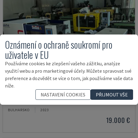
Oznámení o ochraně soukromí pro
uživatele v EU
Používáme cookies ke zlepšení vašeho zážitku, analýze
využití webu a pro marketingové účely. Můžete spravovat své
preference a dozvědět se více o tom, jak používáme vaše data
níže.
MA900ІІ
NASTAVENÍ COOKIES
PŘIJMOUT VŠE
HAITIAN - HYDRAULICKÝ VSTŘIKOVACÍ STROJ
BULHARSKO
2023
19.000 €