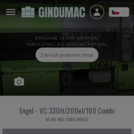
DĚKUJEME ZA VAŠI NÁVŠTĚVU
TENTO STROJ BYL NEDÁVNO PRODÁN.
Zobrazit podobné stroje
Engel
-
VC 330H/200el/180 Combi
DE-INJ-ENG-2009-00002