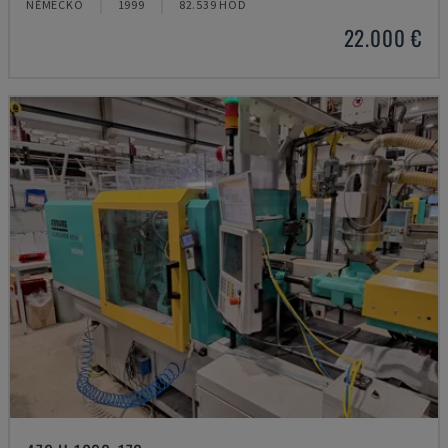
NĚMECKO
1999
82.539 HOD
22.000 €