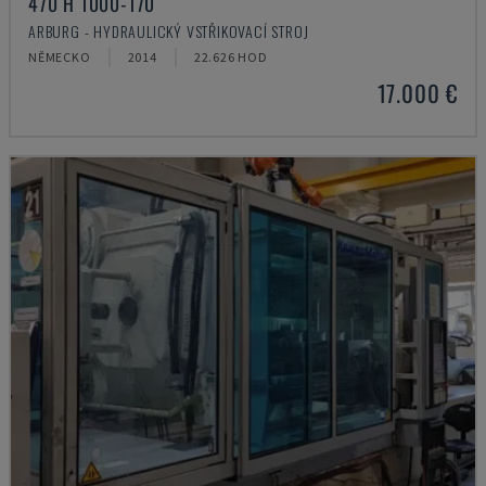
470 H 1000-170
ARBURG - HYDRAULICKÝ VSTŘIKOVACÍ STROJ
NĚMECKO
2014
22.626 HOD
17.000 €