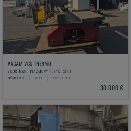
VACAM VCS THERMO
VOORTMAN - PLAZMOVÝ ŘEZACÍ STROJ
NĚMECKO
2013
2.000 HOD
30.000 €