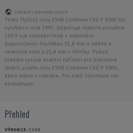
Zobrazit v původním jazyce
Tento čtyřosý stroj ESAB Combirex CXD P 3500 byl
vyroben v roce 1997. Disponuje řezacím proudem
100 A a je schopen řezat s maximální
doporučenou tloušťkou 31,8 mm u měkké a
nerezové oceli a 25,4 mm u hliníku. Pokud
hledáte vysoce kvalitní zařízení pro plazmové
řezání, zvažte stroj ESAB Combirex CXD P 3500,
který máme v nabídce. Pro další informace nás
kontaktujte.
Přehled
VÝROBCE
:
ESAB