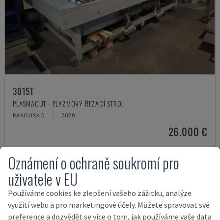
3015T
PLASMACUT - PLAZMOVÝ ŘEZACÍ STROJ
RAKOUSKO
2020
26.000 €
Oznámení o ochraně soukromí pro
uživatele v EU
Používáme cookies ke zlepšení vašeho zážitku, analýze
využití webu a pro marketingové účely. Můžete spravovat své
preference a dozvědět se více o tom, jak používáme vaše data