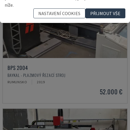
níže.
NASTAVENÍ COOKIES
PŘIJMOUT VŠE
BPS 2004
BAYKAL - PLAZMOVÝ ŘEZACÍ STROJ
RUMUNSKO
2019
52.000 €