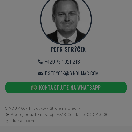
PETR STRÝČEK
+420 737 021 218
P.STRYCEK@GINDUMAC.COM
KONTAKTUJTE NA WHATSAPP
GINDUMAC
Produkty
Stroje na plech
➤ Prodej použitého stroje ESAB Combirex CXD P 3500 |
gindumac.com