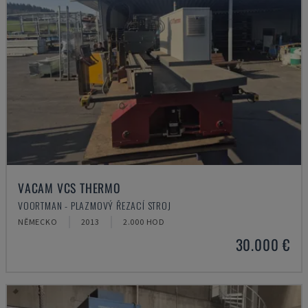
VACAM VCS THERMO
VOORTMAN - PLAZMOVÝ ŘEZACÍ STROJ
NĚMECKO
2013
2.000 HOD
30.000 €