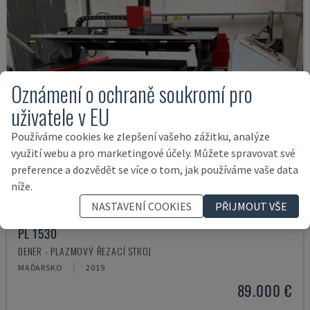
Oznámení o ochraně soukromí pro
uživatele v EU
Používáme cookies ke zlepšení vašeho zážitku, analýze
využití webu a pro marketingové účely. Můžete spravovat své
preference a dozvědět se více o tom, jak používáme vaše data
níže.
NASTAVENÍ COOKIES
PŘIJMOUT VŠE
PL 1530
DENER - PLAZMOVÝ ŘEZACÍ STROJ
MAĎARSKO
2019
89.000 €