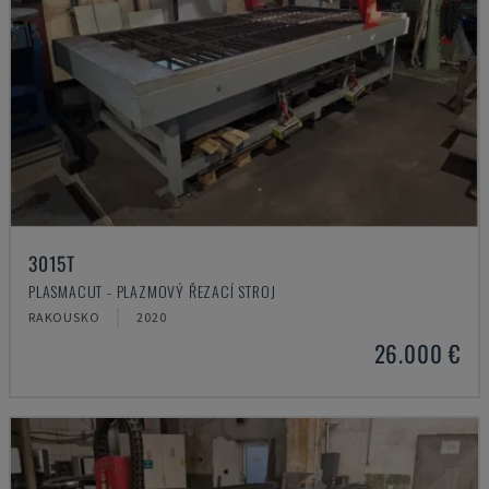
3015T
PLASMACUT - PLAZMOVÝ ŘEZACÍ STROJ
RAKOUSKO
2020
26.000 €