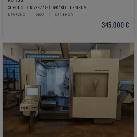
SCHÜCO - UNIVERZÁLNÍ OBRÁBĚCÍ CENTRUM
NĚMECKO
2022
6.314 HOD
345.000 €