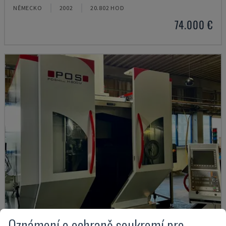
NĚMECKO
2002
20.802 HOD
74.000 €
Oznámení o ochraně soukromí pro