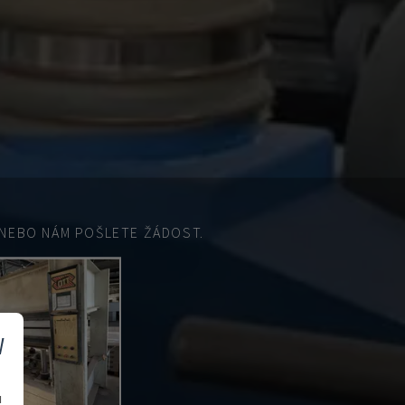
EBO NÁM POŠLETE ŽÁDOST.
v
u