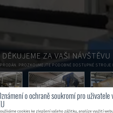
DĚKUJEME ZA VAŠI NÁVŠTĚVU
 PRODÁN.
PROZKOUMEJTE PODOBNÉ DOSTUPNÉ STROJE N
Oznámení o ochraně soukromí pro uživatele 
EU
oužíváme cookies ke zlepšení vašeho zážitku, analýze využití web