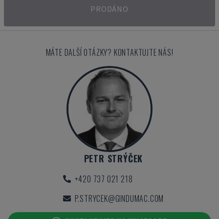
PRODÁNO
MÁTE DALŠÍ OTÁZKY? KONTAKTUJTE NÁS!
PETR STRÝČEK
+420 737 021 218
P.STRYCEK@GINDUMAC.COM