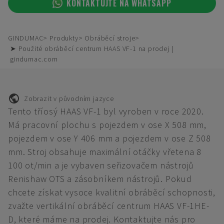
KONTAKTUJTE NA WHATSAPP
GINDUMAC
Produkty
Obráběcí stroje
➤ Použité obráběcí centrum HAAS VF-1 na prodej |
gindumac.com
Zobrazit v původním jazyce
Tento tříosý HAAS VF-1 byl vyroben v roce 2020.
Má pracovní plochu s pojezdem v ose X 508 mm,
pojezdem v ose Y 406 mm a pojezdem v ose Z 508
mm. Stroj obsahuje maximální otáčky vřetena 8
100 ot/min a je vybaven seřizovačem nástrojů
Renishaw OTS a zásobníkem nástrojů. Pokud
chcete získat vysoce kvalitní obráběcí schopnosti,
zvažte vertikální obráběcí centrum HAAS VF-1HE-
D, které máme na prodej. Kontaktujte nás pro