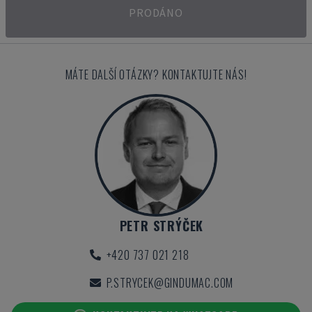
PRODÁNO
MÁTE DALŠÍ OTÁZKY? KONTAKTUJTE NÁS!
PETR STRÝČEK
+420 737 021 218
P.STRYCEK@GINDUMAC.COM