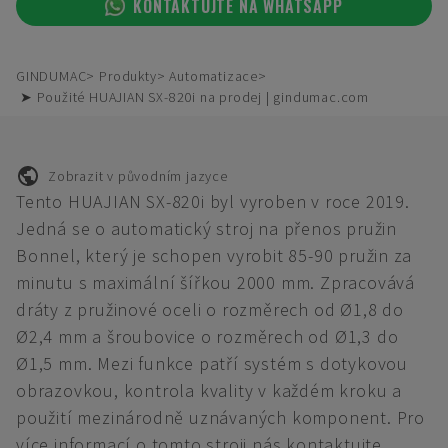
KONTAKTUJTE NA WHATSAPP
GINDUMAC
Produkty
Automatizace
➤ Použité HUAJIAN SX-820i na prodej | gindumac.com
Zobrazit v původním jazyce
Tento HUAJIAN SX-820i byl vyroben v roce 2019.
Jedná se o automatický stroj na přenos pružin
Bonnel, který je schopen vyrobit 85-90 pružin za
minutu s maximální šířkou 2000 mm. Zpracovává
dráty z pružinové oceli o rozměrech od Ø1,8 do
Ø2,4 mm a šroubovice o rozměrech od Ø1,3 do
Ø1,5 mm. Mezi funkce patří systém s dotykovou
obrazovkou, kontrola kvality v každém kroku a
použití mezinárodně uznávaných komponent. Pro
více informací o tomto stroji nás kontaktujte.