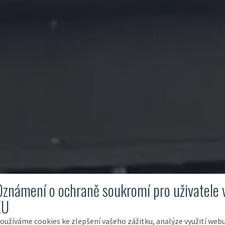
Oznámení o ochraně soukromí pro uživatele 
EU
oužíváme cookies ke zlepšení vašeho zážitku, analýze využití web