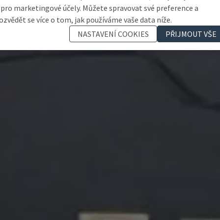
 pro marketingové účely. Můžete spravovat své preference a
ozvědět se více o tom, jak používáme vaše data níže.
NASTAVENÍ COOKIES
PŘIJMOUT VŠE