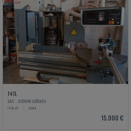
T4TL
SAC - OSTATNÍ (DŘEVO)
ITÁLIE
2004
15.000 €