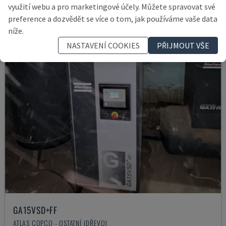
57.000 €
využití webu a pro marketingové účely. Můžete spravovat své
preference a dozvědět se více o tom, jak používáme vaše data
níže.
NASTAVENÍ COOKIES
PŘIJMOUT VŠE
GA15VSD+FF
ATLAS COPCO - OSTATNÍ (DŘEVO)