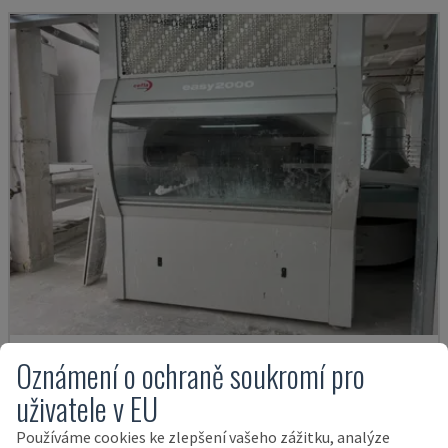
Oznámení o ochraně soukromí pro
EASY 2000 D
CEFLA - OSTATNÍ (DŘEVO)
uživatele v EU
POLSKO
2009
Používáme cookies ke zlepšení vašeho zážitku, analýze