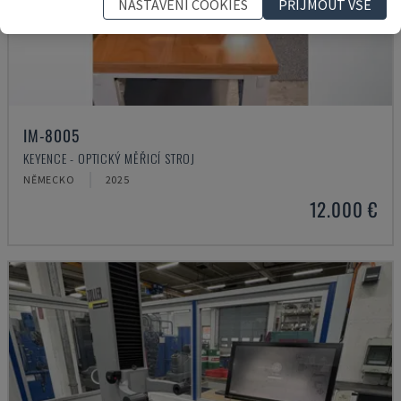
NASTAVENÍ COOKIES
PŘIJMOUT VŠE
IM-8005
KEYENCE - OPTICKÝ MĚŘICÍ STROJ
NĚMECKO
2025
12.000 €