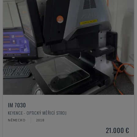
IM 7030
KEYENCE - OPTICKÝ MĚŘICÍ STROJ
NĚMECKO
2018
21.000 €