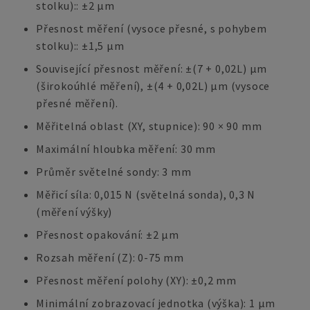
stolku):: ±2 µm
Přesnost měření (vysoce přesné, s pohybem
stolku):: ±1,5 µm
Související přesnost měření: ±(7 + 0,02L) µm
(širokoúhlé měření), ±(4 + 0,02L) µm (vysoce
přesné měření).
Měřitelná oblast (XY, stupnice): 90 × 90 mm
Maximální hloubka měření: 30 mm
Průměr světelné sondy: 3 mm
Měřicí síla: 0,015 N (světelná sonda), 0,3 N
(měření výšky)
Přesnost opakování: ±2 µm
Rozsah měření (Z): 0-75 mm
Přesnost měření polohy (XY): ±0,2 mm
Minimální zobrazovací jednotka (výška): 1 µm