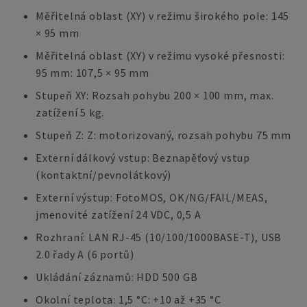
Měřitelná oblast (XY) v režimu širokého pole: 145
× 95 mm
Měřitelná oblast (XY) v režimu vysoké přesnosti:
95 mm: 107,5 × 95 mm
Stupeň XY: Rozsah pohybu 200 × 100 mm, max.
zatížení 5 kg.
Stupeň Z: Z: motorizovaný, rozsah pohybu 75 mm
Externí dálkový vstup: Beznapěťový vstup
(kontaktní/pevnolátkový)
Externí výstup: FotoMOS, OK/NG/FAIL/MEAS,
jmenovité zatížení 24 VDC, 0,5 A
Rozhraní: LAN RJ-45 (10/100/1000BASE-T), USB
2.0 řady A (6 portů)
Ukládání záznamů: HDD 500 GB
Okolní teplota: 1,5 °C: +10 až +35 °C