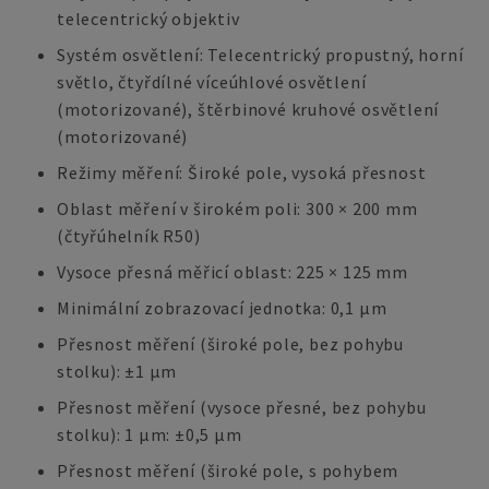
telecentrický objektiv
Systém osvětlení: Telecentrický propustný, horní
světlo, čtyřdílné víceúhlové osvětlení
(motorizované), štěrbinové kruhové osvětlení
(motorizované)
Režimy měření: Široké pole, vysoká přesnost
Oblast měření v širokém poli: 300 × 200 mm
(čtyřúhelník R50)
Vysoce přesná měřicí oblast: 225 × 125 mm
Minimální zobrazovací jednotka: 0,1 µm
Přesnost měření (široké pole, bez pohybu
stolku): ±1 µm
Přesnost měření (vysoce přesné, bez pohybu
stolku): 1 µm: ±0,5 µm
Přesnost měření (široké pole, s pohybem