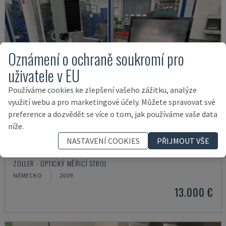
Oznámení o ochraně soukromí pro
uživatele v EU
Používáme cookies ke zlepšení vašeho zážitku, analýze
využití webu a pro marketingové účely. Můžete spravovat své
preference a dozvědět se více o tom, jak používáme vaše data
níže.
NASTAVENÍ COOKIES
PŘIJMOUT VŠE
VENTURION 600/8
ZOLLER - OPTICKÝ MĚŘICÍ STROJ
NĚMECKO
2009
13.000 €