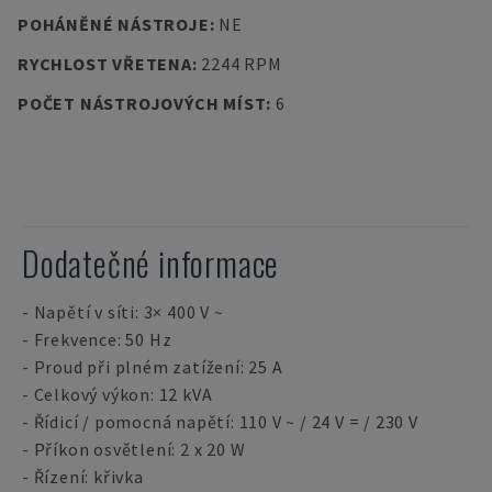
POHÁNĚNÉ NÁSTROJE
:
NE
RYCHLOST VŘETENA
:
2244 RPM
POČET NÁSTROJOVÝCH MÍST
:
6
Dodatečné informace
- Napětí v síti: 3× 400 V ~
- Frekvence: 50 Hz
- Proud při plném zatížení: 25 A
- Celkový výkon: 12 kVA
- Řídicí / pomocná napětí: 110 V ~ / 24 V = / 230 V
- Příkon osvětlení: 2 x 20 W
- Řízení: křivka