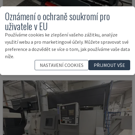
Oznámení o ochraně soukromí pro
uživatele v EU
Používáme cookies ke zlepšení vašeho zážitku, analýze
TH 4610
využití webu a pro marketingové účely. Můžete spravovat své
OPTIMUM - HORIZONTÁLNÍ SOUSTRUH
preference a dozvědět se více o tom, jak používáme vaše data
NĚMECKO
2018
níže.
12.000 €
NASTAVENÍ COOKIES
PŘIJMOUT VŠE