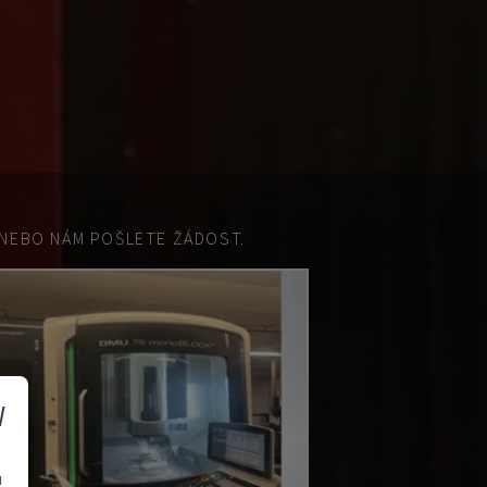
EBO NÁM POŠLETE ŽÁDOST.
v
u