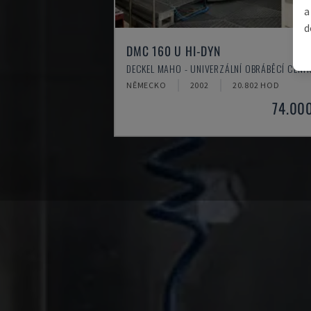
a
d
DMC 160 U HI-DYN
DECKEL MAHO - UNIVERZÁLNÍ OBRÁBĚCÍ CEN
NĚMECKO
2002
20.802 HOD
74.00