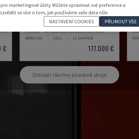
 pro marketingové účely. Můžete spravovat své preference a
ozvědět se více o tom, jak používáme vaše data níže.
NASTAVENÍ COOKIES
PŘIJMOUT VŠE
H800U
DM
TRUM
POSMILL - UNIVERZÁLNÍ OBRÁBĚCÍ CENTRUM
DMG
NĚMECKO
2021
11.514 HOD
NĚ
0 €
177.000 €
Zobrazit všechny podobné stroje