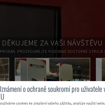
DĚKUJEME ZA VAŠI NÁVŠTĚVU
 PRODÁN.
PROZKOUMEJTE PODOBNÉ DOSTUPNÉ STROJE N
Oznámení o ochraně soukromí pro uživatele 
EU
oužíváme cookies ke zlepšení vašeho zážitku, analýze využití web