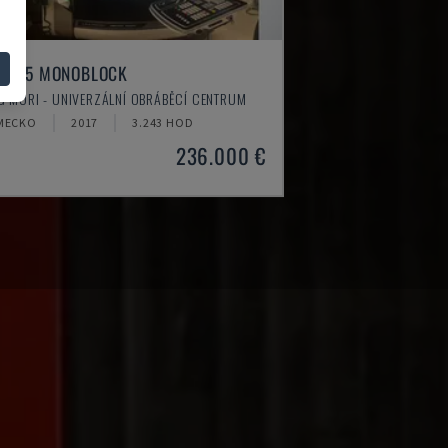
U 75 MONOBLOCK
 MORI - UNIVERZÁLNÍ OBRÁBĚCÍ CENTRUM
MECKO
2017
3.243 HOD
236.000 €