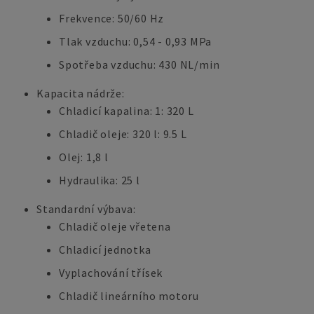
Frekvence: 50/60 Hz
Tlak vzduchu: 0,54 - 0,93 MPa
Spotřeba vzduchu: 430 NL/min
Kapacita nádrže:
Chladicí kapalina: 1: 320 L
Chladič oleje: 320 l: 9.5 L
Olej: 1,8 l
Hydraulika: 25 l
Standardní výbava:
Chladič oleje vřetena
Chladicí jednotka
Vyplachování třísek
Chladič lineárního motoru