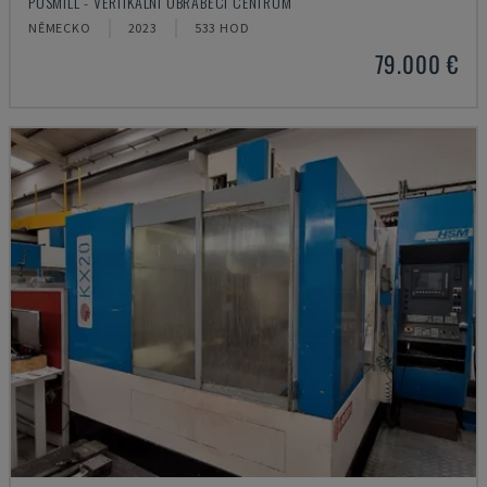
POSMILL - VERTIKÁLNÍ OBRÁBĚCÍ CENTRUM
NĚMECKO
2023
533 HOD
79.000 €