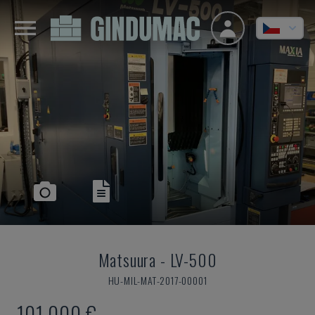
Matsuura
-
LV-500
HU-MIL-MAT-2017-00001
101.000 €