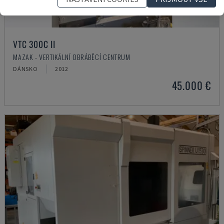
VTC 300C II
MAZAK - VERTIKÁLNÍ OBRÁBĚCÍ CENTRUM
DÁNSKO
2012
45.000 €