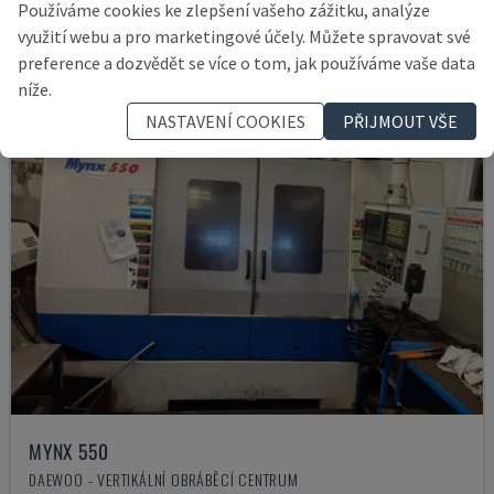
Používáme cookies ke zlepšení vašeho zážitku, analýze
využití webu a pro marketingové účely. Můžete spravovat své
preference a dozvědět se více o tom, jak používáme vaše data
níže.
NASTAVENÍ COOKIES
PŘIJMOUT VŠE
MYNX 550
DAEWOO - VERTIKÁLNÍ OBRÁBĚCÍ CENTRUM