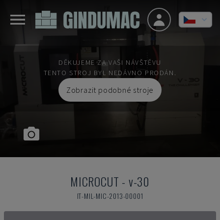
DĚKUJEME ZA VAŠI NÁVŠTĚVU
TENTO STROJ BYL NEDÁVNO PRODÁN.
Zobrazit podobné stroje
MICROCUT
-
v-30
IT-MIL-MIC-2013-00001