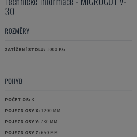
Technické informace
-
MICROCUT
v-
30
ROZMĚRY
ZATÍŽENÍ STOLU
:
1000 KG
POHYB
POČET OS
:
3
POJEZD OSY X
:
1200 MM
POJEZD OSY Y
:
730 MM
POJEZD OSY Z
:
650 MM