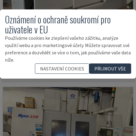
Oznámení o ochraně soukromí pro
uživatele v EU
Používáme cookies ke zlepšení vašeho zážitku, analýze
U5-1530
využití webu a pro marketingové účely. Můžete spravovat své
SPINNER - VERTIKÁLNÍ OBRÁBĚCÍ CENTRUM
preference a dozvědět se více o tom, jak používáme vaše data
níže.
NĚMECKO
2021
6.000 HOD
145.000 €
NASTAVENÍ COOKIES
PŘIJMOUT VŠE