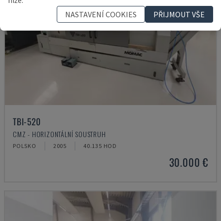
NASTAVENÍ COOKIES
PŘIJMOUT VŠE
TBI-520
CMZ - HORIZONTÁLNÍ SOUSTRUH
POLSKO
2005
40.135 HOD
30.000 €