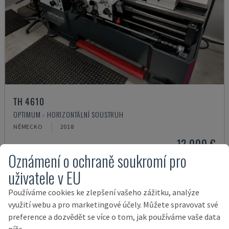
TH 4610
OPTIMUM - HORIZONTÁLNÍ SOUSTRUH
NĚMECKO
2018
12.000 €
Oznámení o ochraně soukromí pro
uživatele v EU
Používáme cookies ke zlepšení vašeho zážitku, analýze
využití webu a pro marketingové účely. Můžete spravovat své
preference a dozvědět se více o tom, jak používáme vaše data
níže.