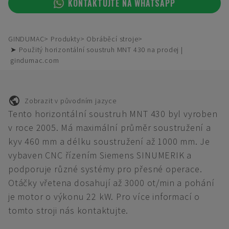
KONTAKTUJTE NA WHATSAPP
GINDUMAC
Produkty
Obráběcí stroje
➤ Použitý horizontální soustruh MNT 430 na prodej |
gindumac.com
Zobrazit v původním jazyce
Tento horizontální soustruh MNT 430 byl vyroben
v roce 2005. Má maximální průměr soustružení a
kyv 460 mm a délku soustružení až 1000 mm. Je
vybaven CNC řízením Siemens SINUMERIK a
podporuje různé systémy pro přesné operace.
Otáčky vřetena dosahují až 3000 ot/min a pohání
je motor o výkonu 22 kW. Pro více informací o
tomto stroji nás kontaktujte.