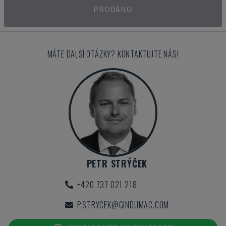
PRODÁNO
MÁTE DALŠÍ OTÁZKY? KONTAKTUJTE NÁS!
PETR STRÝČEK
+420 737 021 218
P.STRYCEK@GINDUMAC.COM