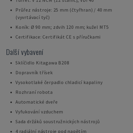
Turret: V 12 NCM (12 stanic); VDI 40
Průřez nástroje: 25 mm (čtyřhran) / 40 mm
(vyvrtávací tyč)
Koník: Ø 90 mm; zdvih 120 mm; kužel MT5
Certifikace: Certifikát CE s příručkami
Další vybavení
Sklíčidlo Kitagawa B208
Dopravník třísek
Vysokotlaké čerpadlo chladicí kapaliny
Rozhraní robota
Automatické dveře
Vyfukování vzduchem
Sada držáků soustružnických nástrojů
4 radiální nástroje pod napětím