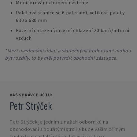
Monitorování zlomení nástroje
Paletová stanice se 6 paletami, velikost palety
630 x 630 mm
Externí chlazení/interní chlazení 20 barů/interní
vzduch
*Mezi uvedenými údaji a skutečnými hodnotami mohou
být rozdíly, to by měl potvrdit obchodní zástupce.
VÁŠ SPRÁVCE ÚČTU:
Petr Strýček
Petr Strýček
je jedním z našich odborníků na
obchodování s použitými stroji a bude vaším přímým
kontaktem na další otázky týkající se stroje.