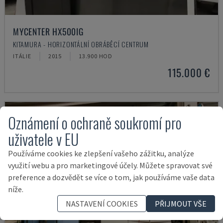
MYCENTER HX500IG
KITAMURA - HORIZONTÁLNÍ OBRÁBĚCÍ CENTRUM
ITÁLIE
2015
13.900 HOD
115.000 €
Oznámení o ochraně soukromí pro
uživatele v EU
Používáme cookies ke zlepšení vašeho zážitku, analýze
využití webu a pro marketingové účely. Můžete spravovat své
preference a dozvědět se více o tom, jak používáme vaše data
níže.
NASTAVENÍ COOKIES
PŘIJMOUT VŠE