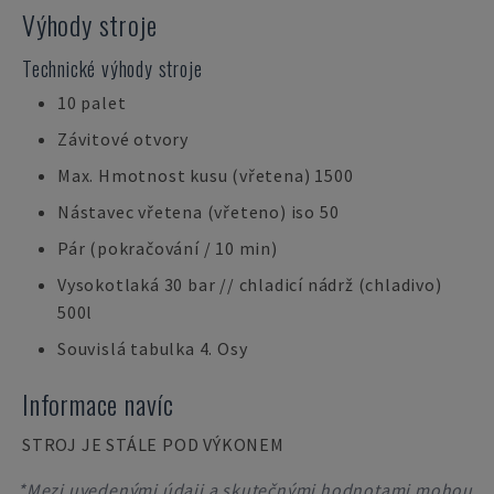
Výhody stroje
Technické výhody stroje
10 palet
Závitové otvory
Max. Hmotnost kusu (vřetena) 1500
Nástavec vřetena (vřeteno) iso 50
Pár (pokračování / 10 min)
Vysokotlaká 30 bar // chladicí nádrž (chladivo)
500l
Souvislá tabulka 4. Osy
Informace navíc
STROJ JE STÁLE POD VÝKONEM
*Mezi uvedenými údaji a skutečnými hodnotami mohou