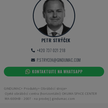
PETR STRÝČEK
+420 737 021 218
P.STRYCEK@GINDUMAC.COM
KONTAKTUJTE NA WHATSAPP
GINDUMAC
Produkty
Obráběcí stroje
Ojeté obráběcí centra (horizontální) OKUMA SPACE CENTER
MA-600HB - 2007 - na prodej | gindumac.com