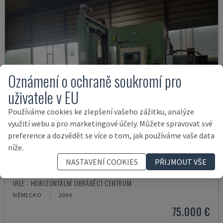
Oznámení o ochraně soukromí pro
uživatele v EU
Používáme cookies ke zlepšení vašeho zážitku, analýze
využití webu a pro marketingové účely. Můžete spravovat své
preference a dozvědět se více o tom, jak používáme vaše data
níže.
NASTAVENÍ COOKIES
PŘIJMOUT VŠE
IRD 1600 CNC
IRLE - HORIZONTÁLNÍ OBRÁBĚCÍ CENTRUM
NĚMECKO
2004
75.000 €