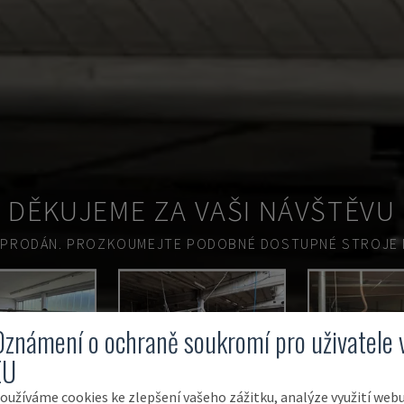
DĚKUJEME ZA VAŠI NÁVŠTĚVU
 PRODÁN.
PROZKOUMEJTE PODOBNÉ DOSTUPNÉ STROJE N
Oznámení o ochraně soukromí pro uživatele 
EU
oužíváme cookies ke zlepšení vašeho zážitku, analýze využití web