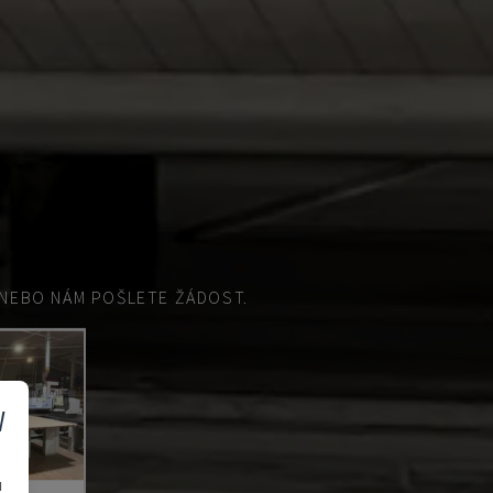
EBO NÁM POŠLETE ŽÁDOST.
v
u