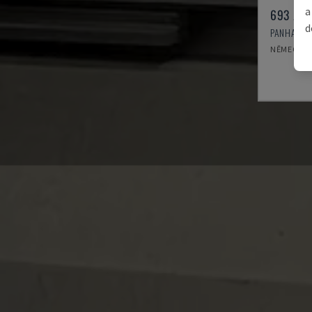
a
693 / E
d
PANHANS -
NĚMECKO