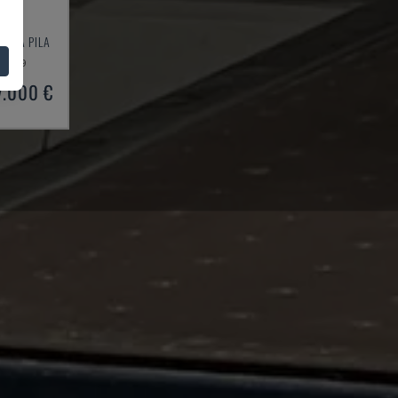
LOVÁ PILA
1999
7.000 €