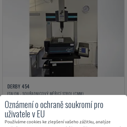
DERBY 454
ETALON - SOUŘADNICOVÝ MĚŘICÍ STROJ (CMM)
Oznámení o ochraně soukromí pro
DÁNSKO
2001
7.000 €
uživatele v EU
Používáme cookies ke zlepšení vašeho zážitku, analýze