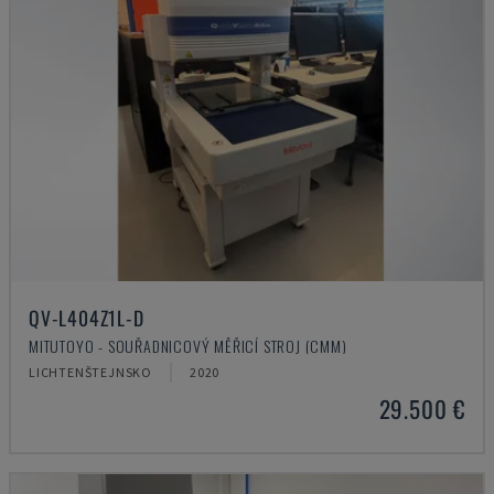
QV-L404Z1L-D
MITUTOYO - SOUŘADNICOVÝ MĚŘICÍ STROJ (CMM)
LICHTENŠTEJNSKO
2020
29.500 €