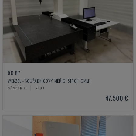
XO 87
WENZEL - SOUŘADNICOVÝ MĚŘICÍ STROJ (CMM)
NĚMECKO
2009
47.500 €