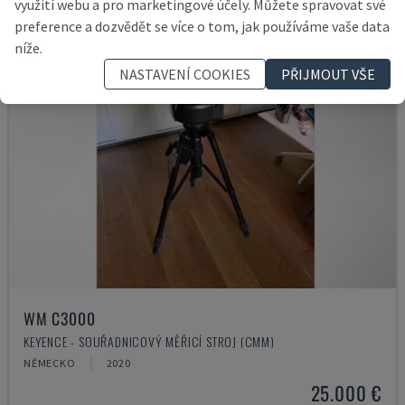
využití webu a pro marketingové účely. Můžete spravovat své
preference a dozvědět se více o tom, jak používáme vaše data
níže.
NASTAVENÍ COOKIES
PŘIJMOUT VŠE
WM C3000
KEYENCE - SOUŘADNICOVÝ MĚŘICÍ STROJ (CMM)
NĚMECKO
2020
25.000 €