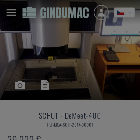
SCHUT
-
DeMeet-400
HU-MEA-SCH-2017-00001
29.000 €