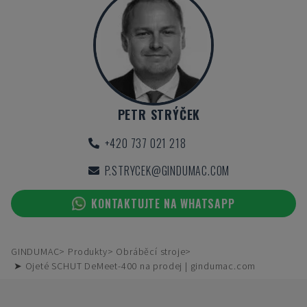
PETR STRÝČEK
+420 737 021 218
P.STRYCEK@GINDUMAC.COM
KONTAKTUJTE NA WHATSAPP
GINDUMAC
Produkty
Obráběcí stroje
➤ Ojeté SCHUT DeMeet-400 na prodej | gindumac.com