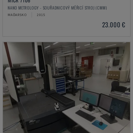
MICR 7106
NANO METROLOGY - SOUŘADNICOVÝ MĚŘICÍ STROJ (CMM)
MAĎARSKO
2015
23.000 €