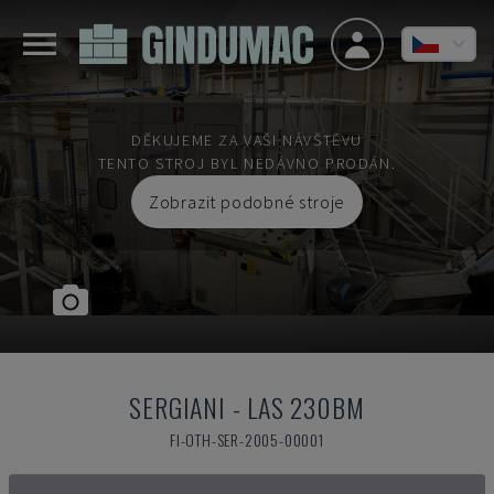
DĚKUJEME ZA VAŠI NÁVŠTĚVU
TENTO STROJ BYL NEDÁVNO PRODÁN.
Zobrazit podobné stroje
SERGIANI
-
LAS 230BM
FI-OTH-SER-2005-00001