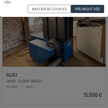
níže.
NASTAVENÍ COOKIES
PŘIJMOUT VŠE
GAZ62
GROSS - OSTATNÍ (DŘEVO)
POLSKO
2015
15.000 €