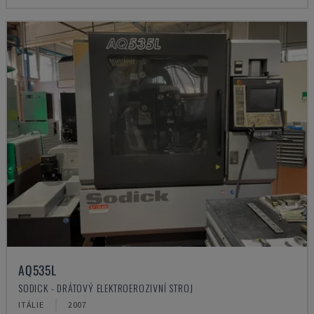
AQ535L
SODICK - DRÁTOVÝ ELEKTROEROZIVNÍ STROJ
ITÁLIE
2007