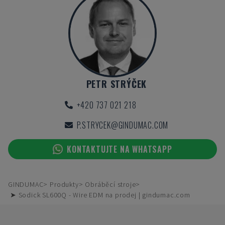
PETR STRÝČEK
+420 737 021 218
P.STRYCEK@GINDUMAC.COM
KONTAKTUJTE NA WHATSAPP
GINDUMAC
Produkty
Obráběcí stroje
➤ Sodick SL600Q - Wire EDM na prodej | gindumac.com