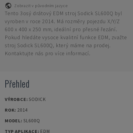
Zobrazit v původním jazyce
Tento 3osý drátový EDM stroj Sodick SL600Q byl
vyroben v roce 2014. Má rozměry pojezdu X/Y/Z
600 x 400 x 250 mm, ideální pro přesné řezání.
Pokud hledáte vysoce kvalitní funkce EDM, zvažte
stroj Sodick SL600Q, který máme na prodej.
Kontaktujte nás pro více informací.
Přehled
VÝROBCE
:
SODICK
ROK
:
2014
MODEL
:
SL600Q
TYP APLIKACE
:
EDM