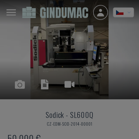
Sodick
-
SL600Q
CZ-EDM-SOD-2014-00001
50.000 €