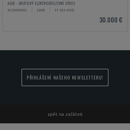
AGIE - DRÁTOVÝ ELEKTROEROZIVNÍ STROJ
SLOVINSKO
2006
37.021 HOD
30.000 €
PŘIHLÁŠENÍ NAŠEHO NEWSLETTERU!
zpět na začátek