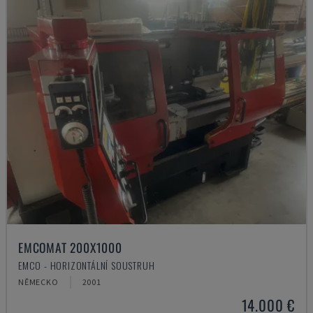
EMCOMAT 200X1000
EMCO - HORIZONTÁLNÍ SOUSTRUH
NĚMECKO
2001
14.000 €