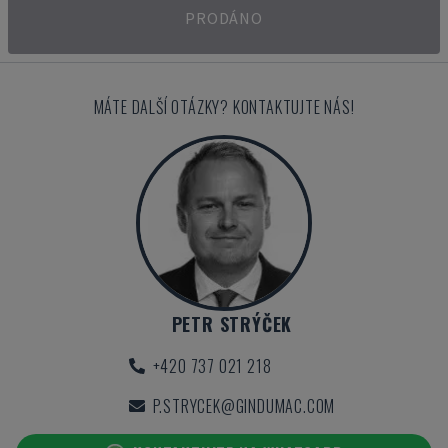
PRODÁNO
MÁTE DALŠÍ OTÁZKY? KONTAKTUJTE NÁS!
PETR STRÝČEK
+420 737 021 218
P.STRYCEK@GINDUMAC.COM