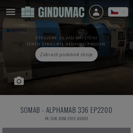
DĚKUJEME ZA VAŠI NÁVŠTĚVU
TENTO STROJ BYL NEDÁVNO PRODÁN.
Zobrazit podobné stroje
SOMAB
-
ALPHAMAB 336 EP2200
FR-TUR-SOM-2012-00001