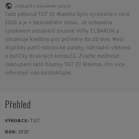
Zobrazit v původním jazyce
Tato pětiosá TGT V2 Maxima byla vyrobena v roce
2020 a je v bezvadném stavu. Je vybavena
systémem odsávání brusné mlhy ELBARON a
obsahuje kleštiny pro průměry do 20 mm. Mezi
doplňky patří robotické palety, náhradní vřeteno
a balíčky brusných kotoučů. Zvažte možnost
zakoupení této brusky TGT V2 Maxima. Pro více
informací nás kontaktujte.
Přehled
VÝROBCE
:
TGT
ROK
:
2020