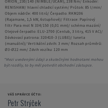
ORION_230/140 (NIMBLE/UCAM), 238 Nm/ Enkodér:
RENISHAW/ hlavní chladicí systém/ Průtok: 85 l/min/
Objem nádrže: 400 litrů/ Čerpadlo: RKM206
(Rajamane, 1,5 kW, 6stupňové)/ Filtrace: Papírový
filtr Para mol N 334/150 (0,01 mm)/ schéma mazání/
Olejové čerpadlo: ELU-2700 (Cenlub, 3 litry, 415 V AC)/
Dávkovací patrona: 320410-3 (LUBE)/ luneta
(manuální)/ Vertikální zdvih: 3 mm/ Rozsah průměrů:
Ø3-Ø22 mm/ Zdvih vozíku: 120 mm
*Mezi uvedenými údaji a skutečnými hodnotami mohou
být rozdíly, to by měl potvrdit obchodní zástupce.
VÁŠ SPRÁVCE ÚČTU:
Petr Strýček