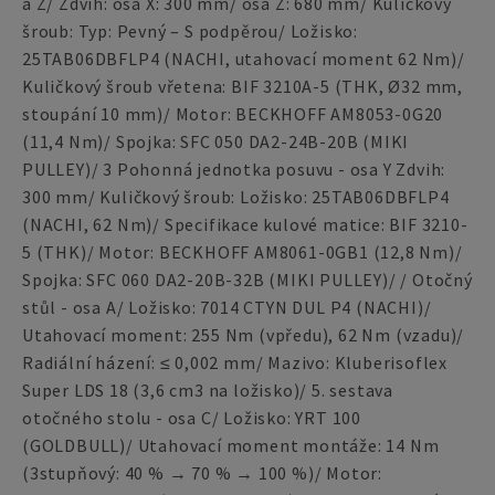
a Z/ Zdvih: osa X: 300 mm/ osa Z: 680 mm/ Kuličkový
šroub: Typ: Pevný – S podpěrou/ Ložisko:
25TAB06DBFLP4 (NACHI, utahovací moment 62 Nm)/
Kuličkový šroub vřetena: BIF 3210A-5 (THK, Ø32 mm,
stoupání 10 mm)/ Motor: BECKHOFF AM8053-0G20
(11,4 Nm)/ Spojka: SFC 050 DA2-24B-20B (MIKI
PULLEY)/ 3 Pohonná jednotka posuvu - osa Y Zdvih:
300 mm/ Kuličkový šroub: Ložisko: 25TAB06DBFLP4
(NACHI, 62 Nm)/ Specifikace kulové matice: BIF 3210-
5 (THK)/ Motor: BECKHOFF AM8061-0GB1 (12,8 Nm)/
Spojka: SFC 060 DA2-20B-32B (MIKI PULLEY)/ / Otočný
stůl - osa A/ Ložisko: 7014 CTYN DUL P4 (NACHI)/
Utahovací moment: 255 Nm (vpředu), 62 Nm (vzadu)/
Radiální házení: ≤ 0,002 mm/ Mazivo: Kluberisoflex
Super LDS 18 (3,6 cm3 na ložisko)/ 5. sestava
otočného stolu - osa C/ Ložisko: YRT 100
(GOLDBULL)/ Utahovací moment montáže: 14 Nm
(3stupňový: 40 % → 70 % → 100 %)/ Motor: