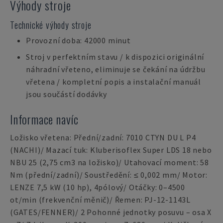
Výhody stroje
Technické výhody stroje
Provozní doba: 42000 minut
Stroj v perfektním stavu / k dispozici originální
náhradní vřeteno, eliminuje se čekání na údržbu
vřetena / kompletní popis a instalační manuál
jsou součástí dodávky
Informace navíc
Ložisko vřetena: Přední/zadní: 7010 CTYN DU L P4
(NACHI)/ Mazací tuk: Kluberisoflex Super LDS 18 nebo
NBU 25 (2,75 cm3 na ložisko)/ Utahovací moment: 58
Nm (přední/zadní)/ Soustředění: ≤ 0,002 mm/ Motor:
LENZE 7,5 kW (10 hp), 4pólový/ Otáčky: 0–4500
ot/min (frekvenční měnič)/ Řemen: PJ-12-1143L
(GATES/FENNER)/ 2 Pohonné jednotky posuvu – osa X