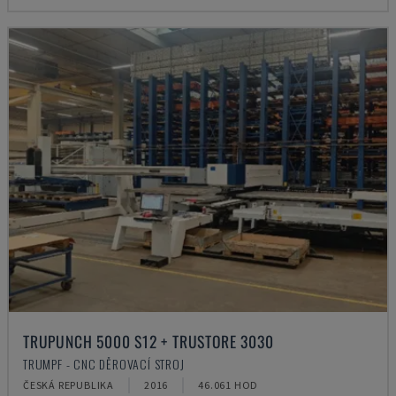
TRUPUNCH 5000 S12 + TRUSTORE 3030
TRUMPF - CNC DĚROVACÍ STROJ
ČESKÁ REPUBLIKA
2016
46.061 HOD