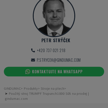
PETR STRÝČEK
+420 737 021 218
P.STRYCEK@GINDUMAC.COM
KONTAKTUJTE NA WHATSAPP
GINDUMAC
Produkty
Stroje na plech
➤ Použitý stroj TRUMPF Trupunch1000 S05 na prodej |
gindumac.com