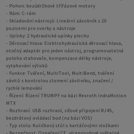
- Pohon: bezúdržbové třífázové motory
- Rám: C-rám
- Skladování nástrojů: Lineární zásobník s 20
pozicemi pro svorky a nástroje
- Upínky: 2 hydraulické upínky plechu
- Děrovací hlava: Elektrohydraulická děrovací hlava,
otočný adaptér pro jeden nástroj, programovatelná
poloha stahovače, kompenzace délky nástroje,
vytahování výlisků
- Funkce: Tváření, MultiTool, MultiBend, tváření
závitů s kontrolou zlomení závitníku, značení /
rychlé lemování
- Řízení: Řízení TRUMPF na bázi Rexroth IndraMotion
MTX
- Rozhraní: USB rozhraní, síťové připojení RJ45,
bezdrátový ovládací bod (na bázi VOS)
- Typ stolu: Kuličkový stůl s kartáčovými vložkami
- Bezpečnost: Označení CE, víceproudové světelné