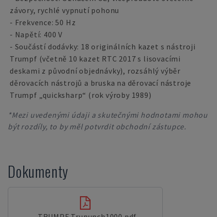
závory, rychlé vypnutí pohonu
- Frekvence: 50 Hz
- Napětí: 400 V
- Součástí dodávky: 18 originálních kazet s nástroji
Trumpf (včetně 10 kazet RTC 2017 s lisovacími
deskami z původní objednávky), rozsáhlý výběr
děrovacích nástrojů a bruska na děrovací nástroje
Trumpf „quicksharp“ (rok výroby 1989)
*Mezi uvedenými údaji a skutečnými hodnotami mohou
být rozdíly, to by měl potvrdit obchodní zástupce.
Dokumenty
TRUMPF Trupunch1000.pdf