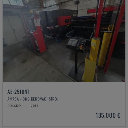
AE-2510NT
AMADA - CNC DĚROVACÍ STROJ
POLSKO
2016
135.000 €