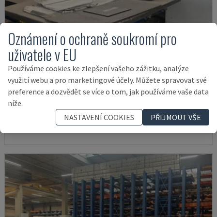
Oznámení o ochraně soukromí pro
uživatele v EU
Používáme cookies ke zlepšení vašeho zážitku, analýze
využití webu a pro marketingové účely. Můžete spravovat své
COMPACT 1000
preference a dozvědět se více o tom, jak používáme vaše data
BOSCHERT - CNC DĚROVACÍ STROJ
níže.
FRANCIE
2007
NASTAVENÍ COOKIES
PŘIJMOUT VŠE
19.000 €