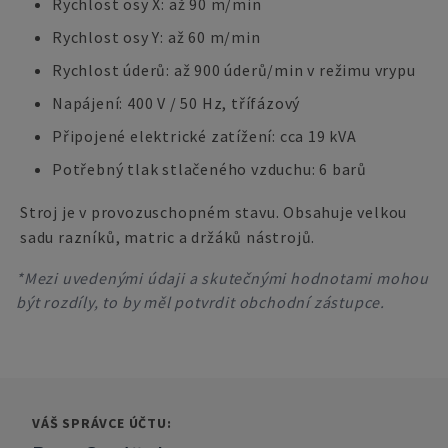
Rychlost osy X: až 90 m/min
Rychlost osy Y: až 60 m/min
Rychlost úderů: až 900 úderů/min v režimu vrypu
Napájení: 400 V / 50 Hz, třífázový
Připojené elektrické zatížení: cca 19 kVA
Potřebný tlak stlačeného vzduchu: 6 barů
Stroj je v provozuschopném stavu. Obsahuje velkou
sadu razníků, matric a držáků nástrojů.
*Mezi uvedenými údaji a skutečnými hodnotami mohou
být rozdíly, to by měl potvrdit obchodní zástupce.
VÁŠ SPRÁVCE ÚČTU: