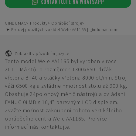
KONTAKTUJTE NA WHATSAPP
GINDUMAC
Produkty
Obráběcí stroje
➤ Prodej použitých vozidel Wele AA1165 | gindumac.com
Zobrazit v původním jazyce
Tento model Wele AA1165 byl vyroben v roce
2011. Má stůl o rozměrech 1300x650, držák
vřetena BT40 a otáčky vřetena 8000 ot/min. Stroj
váží 6500 kg a zvládne hmotnost stolu až 900 kg.
Obsahuje 24polohový měnič nástrojů a ovládání
FANUC 0i MD s 10,4" barevným LCD displejem.
Zvažte možnost zakoupení tohoto vertikálního
obráběcího centra Wele AA1165. Pro více
informací nás kontaktujte.