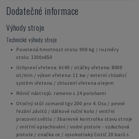
Dodatečné informace
Výhody stroje
Technické výhody stroje
Povolená hmotnost stolu: 900 kg / rozměry
stolu: 1300x650
Uchycení vřetena: bt40 / otáčky vřetena: 8000
ot/min / výkon vřetena: 11 kw / externí chladicí
systém vřetena / chlazení vřetena olejem
Měnič nástrojů: rameno s 24 polohami
Otočný stůl comand tgv 200 pro 4. Osu / pevné
řezání závitů / dálkové ruční kolo / vnitřní
pracovní světlo / 3barevné kontrolka stavu stroje
/ vnitřní oplachování / vodní pistole - vzduchová
pistole / značka ce / vysokotlaký čistič 20 barů s