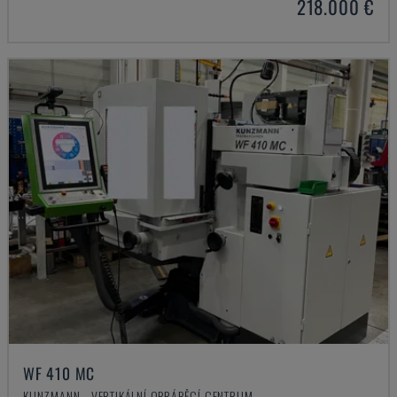
218.000 €
WF 410 MC
KUNZMANN - VERTIKÁLNÍ OBRÁBĚCÍ CENTRUM