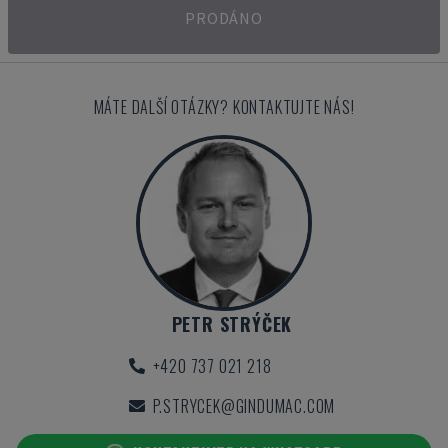
PRODÁNO
MÁTE DALŠÍ OTÁZKY? KONTAKTUJTE NÁS!
PETR STRÝČEK
+420 737 021 218
P.STRYCEK@GINDUMAC.COM