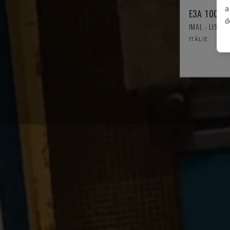
a
E3A 100/3
d
IMAL - LISOVA
ITÁLIE
1