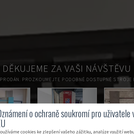
DĚKUJEME ZA VAŠI NÁVŠTĚVU
 PRODÁN.
PROZKOUMEJTE PODOBNÉ DOSTUPNÉ STROJE N
Oznámení o ochraně soukromí pro uživatele 
EU
oužíváme cookies ke zlepšení vašeho zážitku, analýze využití web