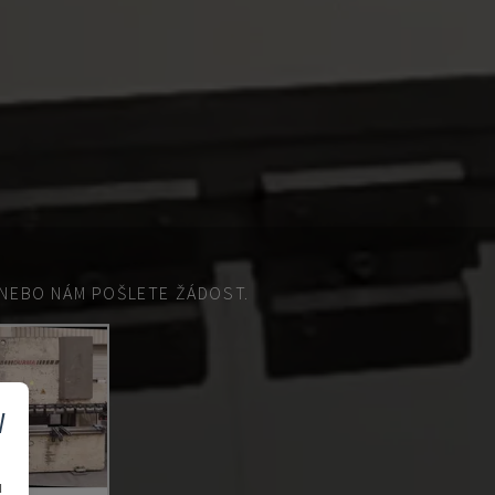
EBO NÁM POŠLETE ŽÁDOST.
v
u