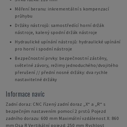
Měření beranu: inkrementální s kompenzací
průhybu
Držáky nástrojů: samostředící horní držák
nástroje, kalený spodní držák nástroje
Hydraulické upínání nástrojů: hydraulické upínání
pro horní i spodní nástroje
Bezpečnostní prvky: bezpečnostní zástěny,
světelné závory, režimy jednoduchého/dvojitého
přerušení // přední nosné držáky: dva rychle
nastavitelné držáky
Informace navíc
Zadní doraz: CNC řízený zadní doraz „X“ a „R“ s
bezpečným nastavením pomocí 2 prstů Pojezd
zadního dorazu: 600 mm Maximální vzdálenost X: 860
mm Osa R Vertikální pojezd: 250 mm Rychlost