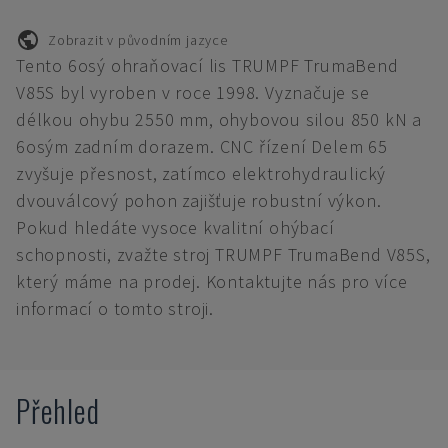
Zobrazit v původním jazyce
Tento 6osý ohraňovací lis TRUMPF TrumaBend
V85S byl vyroben v roce 1998. Vyznačuje se
délkou ohybu 2550 mm, ohybovou silou 850 kN a
6osým zadním dorazem. CNC řízení Delem 65
zvyšuje přesnost, zatímco elektrohydraulický
dvouválcový pohon zajišťuje robustní výkon.
Pokud hledáte vysoce kvalitní ohýbací
schopnosti, zvažte stroj TRUMPF TrumaBend V85S,
který máme na prodej. Kontaktujte nás pro více
informací o tomto stroji.
Přehled