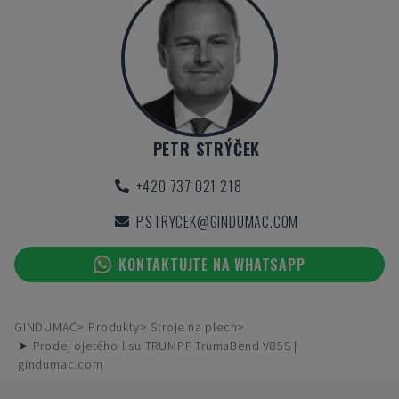
PETR STRÝČEK
+420 737 021 218
P.STRYCEK@GINDUMAC.COM
KONTAKTUJTE NA WHATSAPP
GINDUMAC
Produkty
Stroje na plech
➤ Prodej ojetého lisu TRUMPF TrumaBend V85S |
gindumac.com