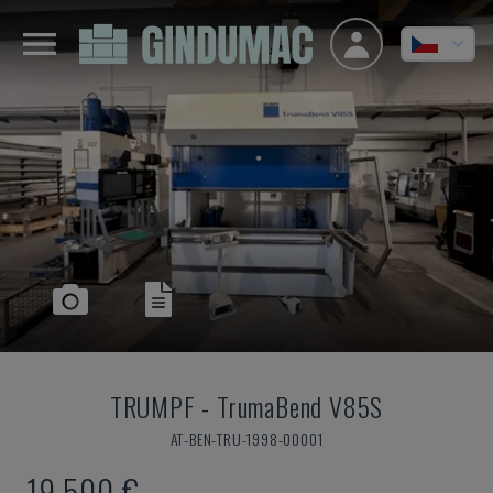
TRUMPF
-
TrumaBend V85S
AT-BEN-TRU-1998-00001
19.500 €