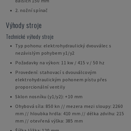
dalších 150 mm
2. nožní spínač
Výhody stroje
Technické výhody stroje
Typ pohonu: elektrohydraulický dvouválec s
nezávislým pohybem y1/y2
Požadavky na výkon: 11 kw / 415 v / 50 hz
Provedení: stahovací s dvouválcovým
elektrohydraulickým pohonem pístu přes
proporcionální ventily
Sklon nosníku (y1/y2): +10 mm
Ohybová síla: 850 kn // mezera mezi sloupy: 2260
mm // hloubka hrdla: 410 mm // délka zdvihu: 215
mm // otevřená výška: 385 mm
Šířka lůžka: 120 mm