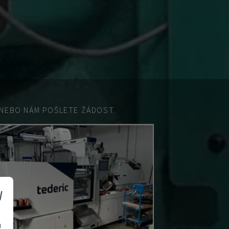
EBO NÁM POŠLETE ŽÁDOST.
v
u