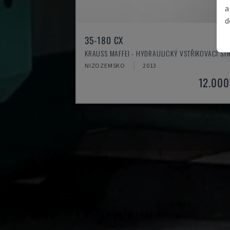
a
d
35-180 CX
KRAUSS MAFFEI - HYDRAULICKÝ VSTŘIKOVACÍ ST
NIZOZEMSKO
2013
12.000