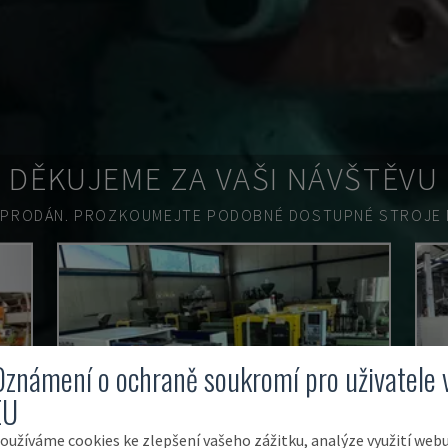
DĚKUJEME ZA VAŠI NÁVŠTĚVU
 PRODÁN.
PROZKOUMEJTE PODOBNÉ DOSTUPNÉ STROJE N
Oznámení o ochraně soukromí pro uživatele 
EU
oužíváme cookies ke zlepšení vašeho zážitku, analýze využití web