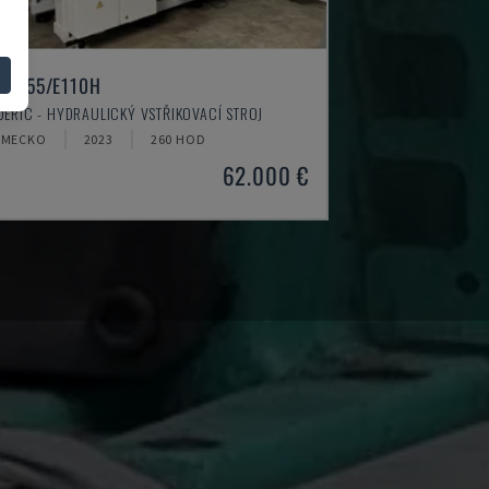
EO.E55/E110H
DERIC - HYDRAULICKÝ VSTŘIKOVACÍ STROJ
ĚMECKO
2023
260 HOD
62.000 €