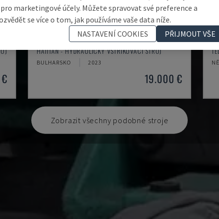
 pro marketingové účely. Můžete spravovat své preference a
ozvědět se více o tom, jak používáme vaše data níže.
NASTAVENÍ COOKIES
PŘIJMOUT VŠE
MA900ІІ
N
ROJ
HAITIAN - HYDRAULICKÝ VSTŘIKOVACÍ STROJ
TE
BULHARSKO
2023
N
 €
19.000 €
Zobrazit všechny podobné stroje