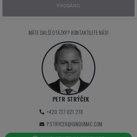
PRODÁNO
MÁTE DALŠÍ OTÁZKY? KONTAKTUJTE NÁS!
PETR STRÝČEK
+420 737 021 218
P.STRYCEK@GINDUMAC.COM