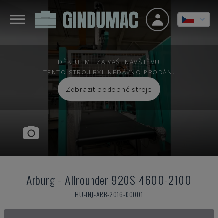
DĚKUJEME ZA VAŠI NÁVŠTĚVU
TENTO STROJ BYL NEDÁVNO PRODÁN.
Zobrazit podobné stroje
Arburg
-
Allrounder 920S 4600-2100
HU-INJ-ARB-2016-00001