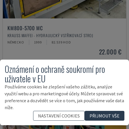
KM800-5700 MC
KRAUSS MAFFEI - HYDRAULICKÝ VSTŘIKOVACÍ STROJ
NĚMECKO
1999
82.539 HOD
22.000 €
Oznámení o ochraně soukromí pro
uživatele v EU
Používáme cookies ke zlepšení vašeho zážitku, analýze
využití webu a pro marketingové účely. Můžete spravovat své
preference a dozvědět se více o tom, jak používáme vaše data
níže.
NASTAVENÍ COOKIES
PŘIJMOUT VŠE