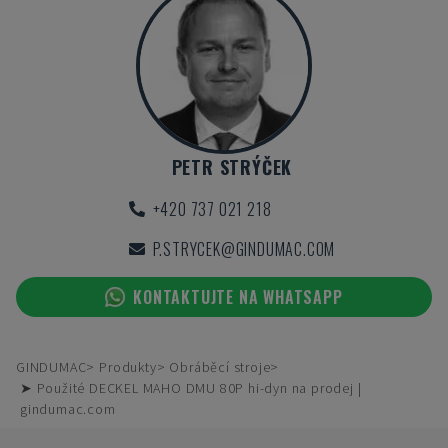
PETR STRÝČEK
+420 737 021 218
P.STRYCEK@GINDUMAC.COM
KONTAKTUJTE NA WHATSAPP
GINDUMAC
Produkty
Obráběcí stroje
➤ Použité DECKEL MAHO DMU 80P hi-dyn na prodej |
gindumac.com