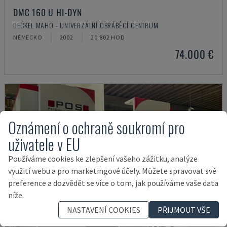
DMC 160 U HI-DYN
DECKEL MAHO - UNIVERZÁLNÍ OBRÁBĚCÍ CENTRUM
NĚMECKO
2002
20.802 HOD
74.000 €
Oznámení o ochraně soukromí pro
uživatele v EU
Používáme cookies ke zlepšení vašeho zážitku, analýze
využití webu a pro marketingové účely. Můžete spravovat své
preference a dozvědět se více o tom, jak používáme vaše data
níže.
NASTAVENÍ COOKIES
PŘIJMOUT VŠE