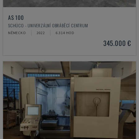
AS 100
SCHÜCO - UNIVERZÁLNÍ OBRÁBĚCÍ CENTRUM
NĚMECKO
2022
6.314 HOD
345.000 €