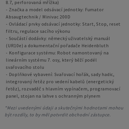
8.7, perforovaná mřížka)
- Značka a model odsávací jednotky: Fumator
Absaugtechnik / Minivac 200D
- Ovládací prvky odsávací jednotky: Start, Stop, reset
filtru, regulace sacího výkonu
- Součástí dodávky: německý uživatelský manuál
(UR10e) a dokumentační pořadače Heidenbluth
- Konfigurace systému: Robot namontovaný na
lineárním systému 7. osy, který běží podél
svařovacího stolu
- Doplňkové vybavení: Svařovací hořák, sady hadic,
integrovaný řetěz pro vedení kabelů (energetický
řetěz), rozvaděč s hlavním vypínačem, programovací
panel, stojan na lahve s ochranným plynem
*Mezi uvedenými údaji a skutečnými hodnotami mohou
být rozdíly, to by měl potvrdit obchodní zástupce.