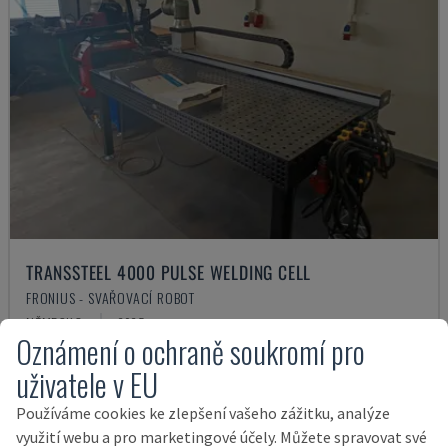
TRANSSTEEL 4000 PULSE WELDING CELL
FRONIUS - SVAŘOVACÍ ROBOT
NĚMECKO
2025
Oznámení o ochraně soukromí pro
59.000 €
uživatele v EU
Používáme cookies ke zlepšení vašeho zážitku, analýze
využití webu a pro marketingové účely. Můžete spravovat své