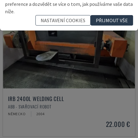
preference a dozvědět se více o tom, jak používáme vaše data
níže.
NASTAVENÍ COOKIES
PŘIJMOUT VŠE
IRB 2400L WELDING CELL
ABB - SVAŘOVACÍ ROBOT
NĚMECKO
2004
22.000 €