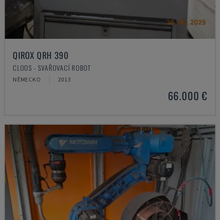
QIROX QRH 390
CLOOS - SVAŘOVACÍ ROBOT
NĚMECKO
2013
66.000 €