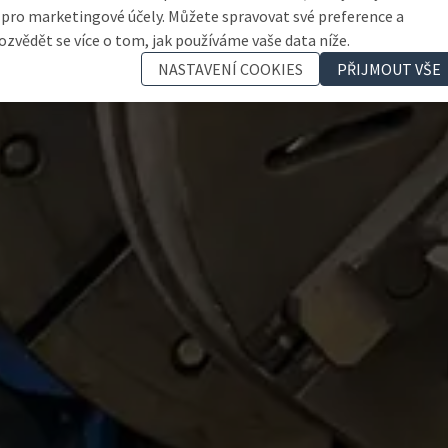
 pro marketingové účely. Můžete spravovat své preference a
ozvědět se více o tom, jak používáme vaše data níže.
NASTAVENÍ COOKIES
PŘIJMOUT VŠE