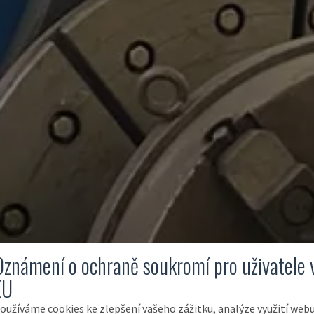
Oznámení o ochraně soukromí pro uživatele 
EU
oužíváme cookies ke zlepšení vašeho zážitku, analýze využití web