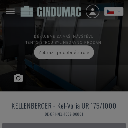
DĚKUJEME ZA VAŠI NÁVŠTĚVU
TENTO STROJ BYL NEDÁVNO PRODÁN.
Zobrazit podobné stroje
KELLENBERGER
-
Kel-Varia UR 175/1000
DE-GRI-KEL-1997-00001