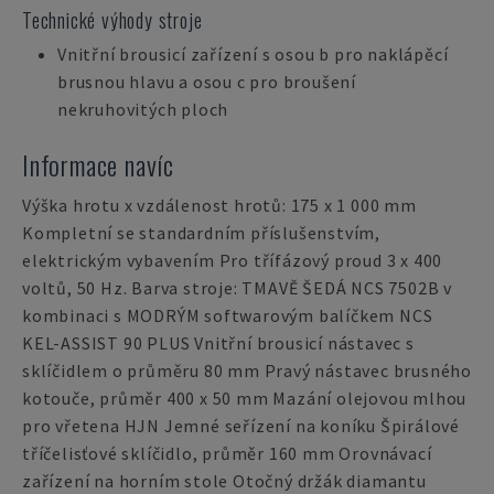
Technické výhody stroje
Vnitřní brousicí zařízení s osou b pro naklápěcí
brusnou hlavu a osou c pro broušení
nekruhovitých ploch
Informace navíc
Výška hrotu x vzdálenost hrotů: 175 x 1 000 mm
Kompletní se standardním příslušenstvím,
elektrickým vybavením Pro třífázový proud 3 x 400
voltů, 50 Hz. Barva stroje: TMAVĚ ŠEDÁ NCS 7502B v
kombinaci s MODRÝM softwarovým balíčkem NCS
KEL-ASSIST 90 PLUS Vnitřní brousicí nástavec s
sklíčidlem o průměru 80 mm Pravý nástavec brusného
kotouče, průměr 400 x 50 mm Mazání olejovou mlhou
pro vřetena HJN Jemné seřízení na koníku Špirálové
tříčelisťové sklíčidlo, průměr 160 mm Orovnávací
zařízení na horním stole Otočný držák diamantu