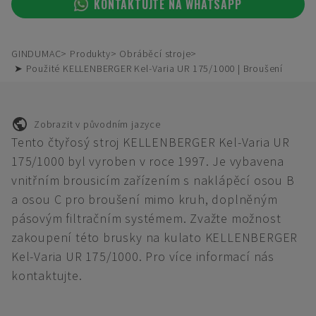
KONTAKTUJTE NA WHATSAPP
GINDUMAC
Produkty
Obráběcí stroje
➤ Použité KELLENBERGER Kel-Varia UR 175/1000 | Broušení
Zobrazit v původním jazyce
Tento čtyřosý stroj KELLENBERGER Kel-Varia UR
175/1000 byl vyroben v roce 1997. Je vybavena
vnitřním brousicím zařízením s naklápěcí osou B
a osou C pro broušení mimo kruh, doplněným
pásovým filtračním systémem. Zvažte možnost
zakoupení této brusky na kulato KELLENBERGER
Kel-Varia UR 175/1000. Pro více informací nás
kontaktujte.