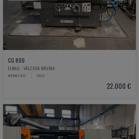
CG 800
ELMAG - VÁLCOVÁ BRUSKA
NĚMECKO
2022
22.000 €