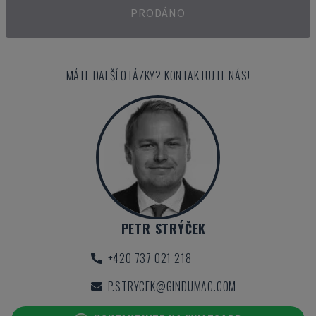
PRODÁNO
MÁTE DALŠÍ OTÁZKY? KONTAKTUJTE NÁS!
PETR STRÝČEK
+420 737 021 218
P.STRYCEK@GINDUMAC.COM